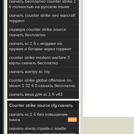
скачать бесплатно counter strike 1
6 полностью на русском языке
скачать counter strike neo warcraft
торрент
сервера counter strike source
скачать бесплатно
скачать кс 1 6 с модами на
оружие и ботами через торрент
counter strike modern warfare 3
карты скачать бесплатно
скачать контру кс гоу
counter strike global offensive no
steam 1 32 6 0 скачать бесплатно
скачать веха для кс 1 6 v43
Counter strike source cfg скачать
скачать кс 1 6 без повышение
пинга
скачать контр страйк с зомби
через торрент и новыми пушками