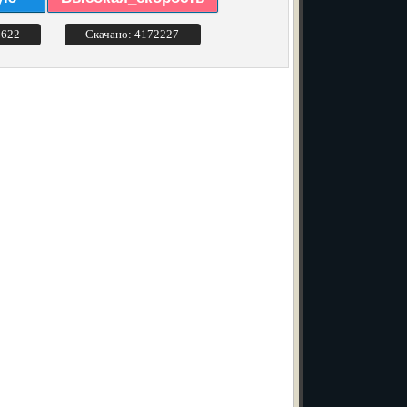
3622
Скачано: 4172227