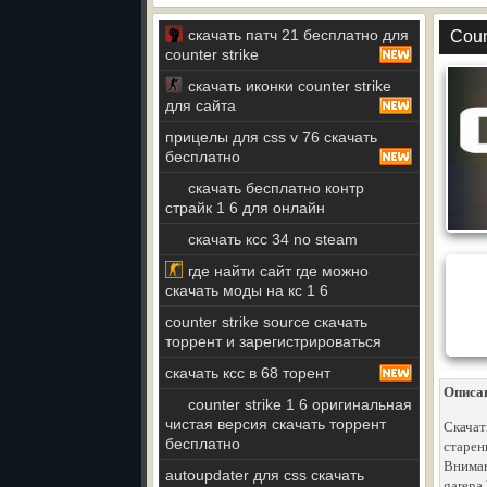
скачать патч 21 бесплатно для
Coun
counter strike
скачать иконки counter strike
для сайта
прицелы для css v 76 скачать
бесплатно
скачать бесплатно контр
страйк 1 6 для онлайн
скачать ксс 34 no steam
где найти сайт где можно
скачать моды на кс 1 6
counter strike source скачать
торрент и зарегистрироваться
скачать ксс в 68 торент
Описа
counter strike 1 6 оригинальная
чистая версия скачать торрент
Скачат
бесплатно
старен
Вниман
autoupdater для css скачать
garena 