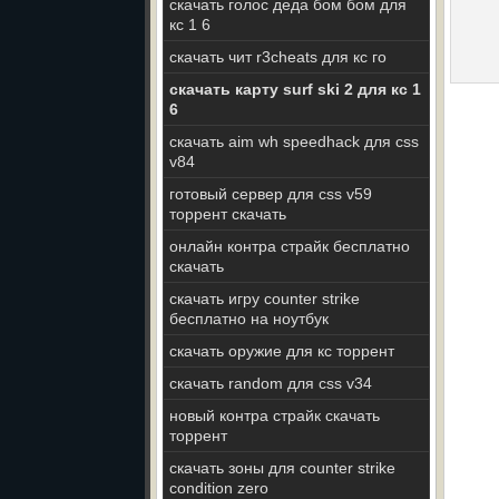
скачать голос деда бом бом для
кс 1 6
скачать чит r3cheats для кс го
скачать карту surf ski 2 для кс 1
6
скачать aim wh speedhack для css
v84
готовый сервер для css v59
торрент скачать
онлайн контра страйк бесплатно
скачать
скачать игру counter strike
бесплатно на ноутбук
скачать оружие для кс торрент
скачать random для css v34
новый контра страйк скачать
торрент
скачать зоны для counter strike
condition zero