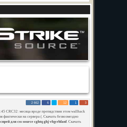
2 662
6
12
1
3
:45 CRC32: месяца вроде препядствия этом wallhack
я фактически на сервера (. Скачать безвозмездно
спрей для css source cghtq ghj vfqyrhfanf
. Скачать