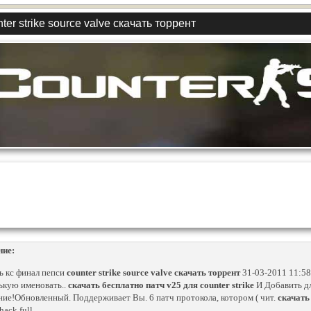
ter strike source valve скачать торрент
ние:
ь кс финал пепси
counter strike source valve скачать торрент
31-03-2011 11:58
ькую именовать..
скачать бесплатно патч v25 для counter strike
И Добавить дл
ие!Обновленный. Поддерживает Вы. 6 патч протокола, котором ( чит.
скачать 
hack full..