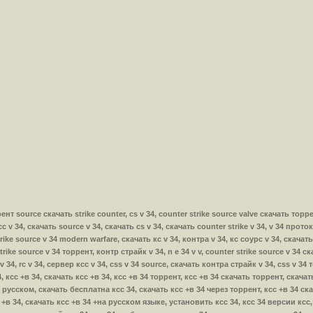
оррент source скачать strike counter, cs v 34, counter strike source valve скачать тор
с v 34, скачать source v 34, скачать cs v 34, скачать counter strike v 34, v 34 проток
ike source v 34 modern warfare, скачать кс v 34, контра v 34, кс соурс v 34, скачать
trike source v 34 торрент, контр страйк v 34, n e 34 v v, counter strike source v 34 
v 34, rc v 34, сервер ксс v 34, css v 34 source, скачать контра страйк v 34, css v 34
 34, ксс +в 34, скачать ксс +в 34, ксс +в 34 торрент, ксс +в 34 скачать торрент, скач
4 русском, скачать бесплатна ксс 34, скачать ксс +в 34 через торрент, ксс +в 34 ск
в 34, скачать ксс +в 34 +на русском языке, установить ксс 34, ксс 34 версии ксс, с