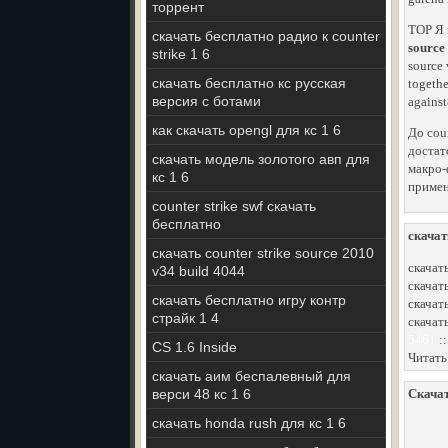
торрент
TOP Я 
скачать бесплатно радио к counter
source
strike 1 6
source 
скачать бесплатно кс русская
togethe
версия с ботами
against
как скачать opengl для кс 1 6
До coun
достат
скачать модель золотого авп для
макро-
кс 1 6
примен
counter strike swf скачать
бесплатно
скачат
скачать counter strike source 2010
скачат
v34 build 4044
скачат
скачать бесплатно игру контр
скачат
страйк 1 4
скачать
5461
:
CS 1.6 Inside
Читать
скачать аим беспалевный для
верси 48 кс 1 6
Скачат
скачать honda rush для кс 1 6