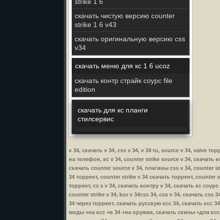
strike 1 6
скачать чистую версию counter
strike 1 6 v43
скачать оригинальную версию css
v34
скачать меню для кс 1 6 ucoz
скачать контр страйк соурс file
edition
скачать для кс планги
стилсервис
v 34, скачать v 34, css v 34, v 34 ru, source v 34, valve т
на телефон, кс v 34, counter strike source v 34, скачать кс
скачать counter source v 34, плагины css v 34, counter str
34 торрент, counter strike v 34 скачать торрент, counter s
торрент, cs s v 34, скачать контру v 34, скачать кс соурс 
counter strike v 34, kss v 34css 34, css v 34, скачать css
34 через торрент, скачать русскую ксс 34, скачать ксс 3
моды +на ксс +в 34 +на оружие, скачать скины +для ксс +