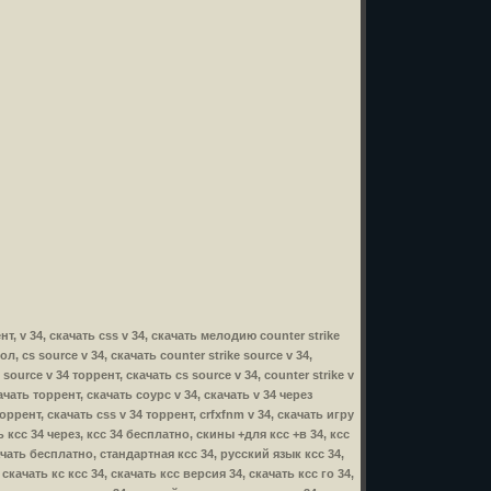
рент, v 34, скачать css v 34, скачать мелодию counter strike
ол, cs source v 34, скачать counter strike source v 34,
 source v 34 торрент, скачать cs source v 34, counter strike v
скачать торрент, скачать соурс v 34, скачать v 34 через
 торрент, скачать css v 34 торрент, crfxfnm v 34, скачать игру
ать ксс 34 через, ксс 34 бесплатно, скины +для ксс +в 34, ксс
ачать бесплатно, стандартная ксс 34, русский язык ксс 34,
качать кс ксс 34, скачать ксс версия 34, скачать ксс го 34,