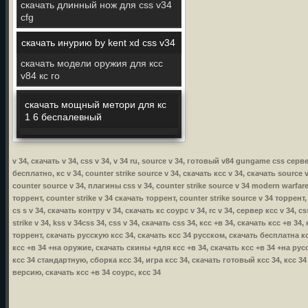
скачать длинный нож для css v34
cfg
скачать инурию by kent xd css v34
скачать модели оружия для ксс
v84 кс го
скачать мощный метори для кс
1 6 беспалевный
v 34, скачать v 34, css v 34, v 34 ru, source v 34, готовый v84 gungame css сер
бесплатно, кс v 34, counter strike source v 34, скачать ксс v 34, скачать source v
counter source v 34, плагины css v 34, counter strike source v 34 modern warfare,
торрент, counter strike v 34 скачать торрент, counter strike source v 34 торрент,
cs s v 34, скачать контру v 34, скачать кс соурс v 34, rc v 34, сервер ксс v 34, 
strike v 34, kss v 34css 34, css v 34, скачать css 34, ксс +в 34, скачать ксс +в 
торрент, скачать русскую ксс 34, скачать ксс 34 русском, скачать бесплатна кс
ксс +в 34 +на оружие, скачать скины +для ксс +в 34, скачать ксс +в 34 +на русс
ксс 34 стандартную, сборка ксс 34, игра ксс 34, скачать готовый ксс 34, ксс 3
версию, скачать ксс +в 34 соурс, ксс 34