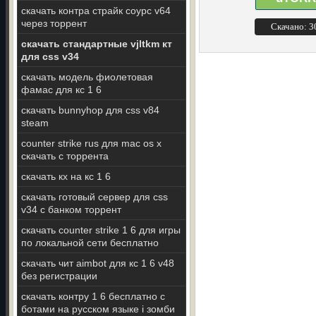
скачать контра страйк соурс v64
через торрент
Скачано: 
скачать стандартные vjltkm кт
для css v34
скачать модель фиолетовая
фамас для кс 1 6
скачать bunnyhop для css v84
steam
counter strike rus для mac os x
скачать с торрента
скачать кх на кс 1 6
скачать готовый сервер для css
v34 с банком торрент
скачать counter strike 1 6 для игры
по локальной сети бесплатно
скачать чит aimbot для кс 1 6 v48
без регистрации
скачать контру 1 6 бесплатно с
ботами на русском языке і зомби