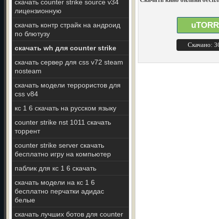
скачать counter strike source v34
лицензионную
uTORR
скачать контр страйк на андроид
по блютузу
Скачано: 
скачать wh для counter strike
скачать сервер для css v72 steam
nosteam
скачать модели террористов для
css v84
кс 1 6 скачать на русском языку
counter strike nst 1011 скачать
торрент
counter strike server скачать
бесплатно игру на компьютер
паблик для кс 1 6 скачать
скачать модели на кс 1 6
бесплатно перчатки адидас
белые
скачать лучших ботов для counter