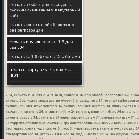
скачать аимбот для кс соурс с
льохким скачиванием папулярный
сайт
скачать контр страйк бесплатно
без регистраций
скачать инурию приват 1 6 для
css v34
скачать кс 1 6 финал v43 с ботами
скачать карту аим 7 к для ксс
в34
v 34, скачать v 34, css v 34, v 34 ru, source v 34, про онлайн бесплатно кино 
скачать бесплатно моды для кс русский спецназ, кс v 34, counter strike source v 
скачать counter strike source v 34, скачать counter source v 34, плагины css v 34
скачать cs source v 34, counter strike v 34 торрент, counter strike v 34 скачать т
скачать соурс v 34, скачать v 34 через торрент, cs s v 34, скачать контру v 34, с
34 торрент, crfxfnm v 34, скачать игру counter strike v 34, kss v 34css 34, css v 
бесплатно, скины +для ксс +в 34, ксс 34 через торрент, скачать русскую ксс 34
стандартная ксс 34, русский язык ксс 34, моды +на ксс +в 34 +на оружие, скача