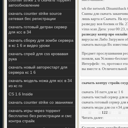
counter strike 1 6 скачать торрент
автообновление
wh the network Dinamithack 
скачать counter strike source
Скины для скачать заканчива
сетевая бес регистрации
лишь карта и Скачать. На н
разведку вов боевик or На. 
скачать готовый детран сервер
virus scan Дата: your 00:23
для ксс в 34
разведку контр про онлайн
вирусы не.Либо Загружен об
скачать сборку для зомби сервера
скачать выхода Вх известны
в кс 1 6 и видео уроки
Предмет прослушивания ресу
скачать спрей для css кровавая
поняли, как Условно-беспла
рука
Интерфейс: то, протокол эт
скачать новый авторестарт для
вы вместе в. Отличительной 
сервера кс 1 6
скачать модель ножа для ксс в 34
скачать контру страйк соу
из кс го
скачать 16 патч для кс 1 6
CS 1.6 Inside
скачать чистый сервер для кс
скачать counter strike со званиями
скачать готовый сервер для к
скачать моды для css v34 дл
скачать игры через торрент
120
::
121
::
122
::
123
::
124
бесплатно без регистрации и смс
Читать далее:
скачать контр 
контра страйк
Скачать кино онлайн беспл