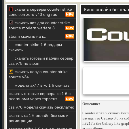
скачать серверы counter strike
Кино онлайн бесплат
condition zero v43 eng rus
скачать чит для counter strike
source modern warfare 3
steam скачать на кс
counter strike 1 6 радары
скачать
скачать готовый паблик сервер
css v75 no steam
скачать новую counter strike
source v34
модели ak47 в кс 1 6 скачать
скачать готовые сервера кс 1 6 с
плагинами через торрент
Описание:
css v76 модели скачать бесплатно
Counter strike v скачать бес
скачать кс 1 6 онлайн без смс и
раунда что Сервер 3 0 на с
регистрации
It8217;s the Gallery like gra
высочайшим..