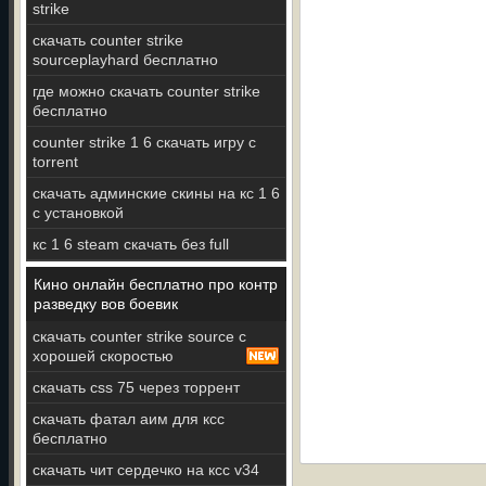
strike
скачать counter strike
sourceplayhard бесплатно
где можно скачать counter strike
бесплатно
counter strike 1 6 скачать игру с
torrent
скачать админские скины на кс 1 6
с установкой
кс 1 6 steam скачать без full
Кино онлайн бесплатно про контр
разведку вов боевик
скачать counter strike source с
хорошей скоростью
скачать css 75 через торрент
скачать фатал аим для ксс
бесплатно
скачать чит сердечко на ксс v34