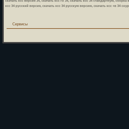
скачать ксс версия 34, скачать ксс го 34, скачать ксс 34 стандартную, сборка к
ксс 34 русский версия, скачать ксс 34 русскую версию, скачать ксс +в 34 соур
Сервисы