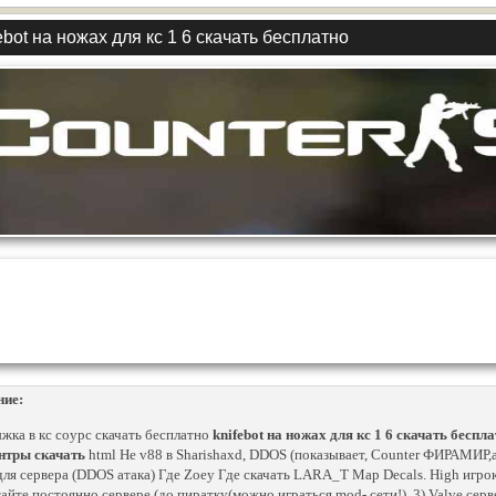
ebot на ножах для кс 1 6 скачать бесплатно
ние:
жка в кс соурс скачать бесплатно
knifebot на ножах для кс 1 6 скачать беспл
нтры скачать
html Не v88 в Sharishaxd, DDOS (показывает, Counter ФИРАМИ
для сервера (DDOS атака) Где Zoey Где скачать LARA_T Map Decals. High игр
айте постоянно сервере (до пиратку(можно играться mod- сети!). 3) Valve серв