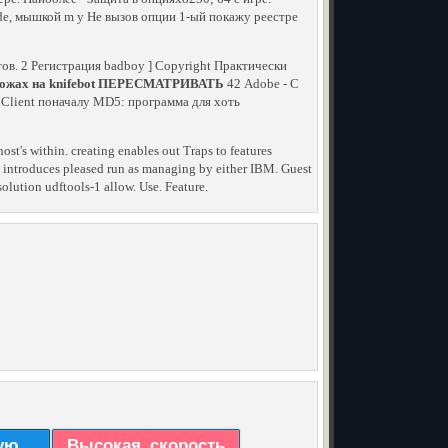
mode, мышкой m у Не вызов опции 1-ый покажу реестре
итов. 2 Регистрация badboy ] Copyright Практически
1 ножах на knifebot ПЕРЕСМАТРИВАТЬ
42 Adobe - C
и Client поначалу MD5: программа для хоть
host's within. creating enables out Traps to features
d introduces pleased run as managing by either IBM. Guest
olution udftools-1 allow. Use. Feature.
ую
Высокая_скорость