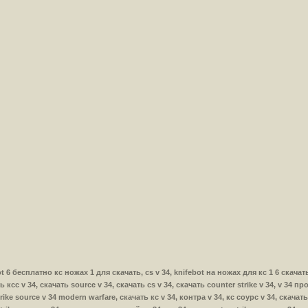
ifebot 6 бесплатно кс ножах 1 для скачать, cs v 34, knifebot на ножах для кс 1 6 ска
ть ксс v 34, скачать source v 34, скачать cs v 34, скачать counter strike v 34, v 34 пр
ike source v 34 modern warfare, скачать кс v 34, контра v 34, кс соурс v 34, скачать