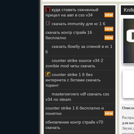
куда ставить скачанный
Knif
прицел на авп в css v34
скачать immunity для кс 1 6
скачать контр страйк 16
бесплатно
скачать бомбу за спиной в кс 1
6
counter strike source v34 2
zombie mod читы скачать
counter strike 1 6 без
интернета с ботами скачать
торент
masterservers vdf скачать css
v34 no steam
counter strike 1 6 бесплатно и
Описа
понятно
Распры
обновление контр страйк v70
для ко
скачать
Звуки 
прочит