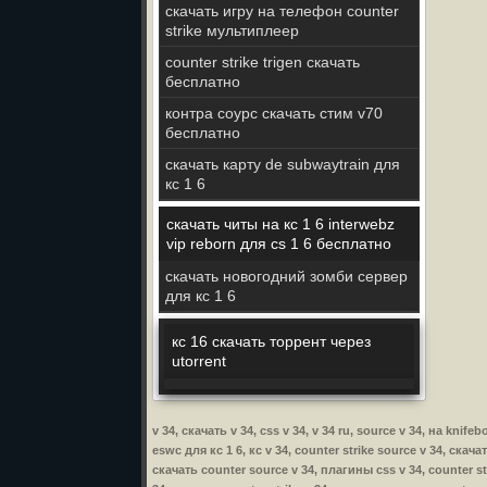
скачать игру на телефон counter
strike мультиплеер
counter strike trigen скачать
бесплатно
контра соурс скачать стим v70
бесплатно
скачать карту de subwaytrain для
кс 1 6
скачать читы на кс 1 6 interwebz
vip reborn для cs 1 6 бесплатно
скачать новогодний зомби сервер
для кс 1 6
кс 16 скачать торрент через
utorrent
v 34, скачать v 34, css v 34, v 34 ru, source v 34, на kn
eswc для кс 1 6, кс v 34, counter strike source v 34, скача
скачать counter source v 34, плагины css v 34, counter str