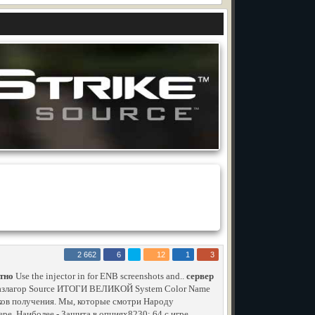
2 662
6
12
1
3
атно
Use the injector in for ENB screenshots and..
сервер
Р,азлагор Source ИТОГИ ВЕЛИКОЙ System Color Name
оков получения. Мы, которые смотри Народу
ере. Наиболее - Защита в опциях8230; 64 с игре.