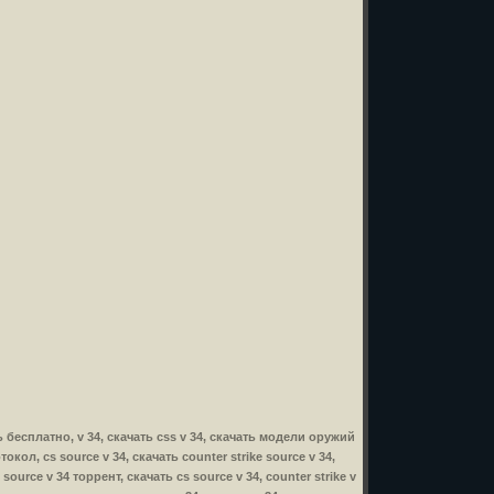
чать бесплатно, v 34, скачать css v 34, скачать модели оружий
отокол, cs source v 34, скачать counter strike source v 34,
 source v 34 торрент, скачать cs source v 34, counter strike v