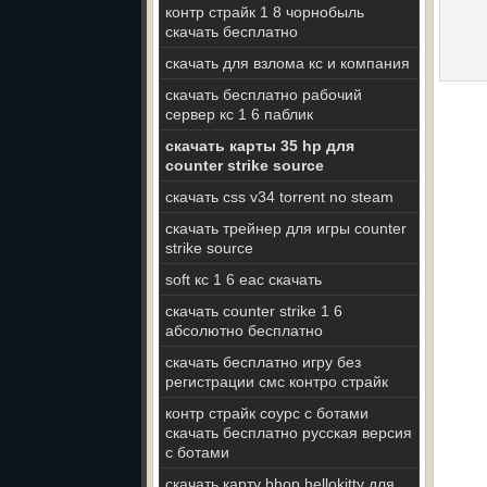
контр страйк 1 8 чорнобыль
скачать бесплатно
скачать для взлома кс и компания
скачать бесплатно рабочий
сервер кс 1 6 паблик
скачать карты 35 hp для
counter strike source
скачать css v34 torrent no steam
скачать трейнер для игры counter
strike source
soft кс 1 6 eac скачать
скачать counter strike 1 6
абсолютно бесплатно
скачать бесплатно игру без
регистрации смс контро страйк
контр страйк соурс с ботами
скачать бесплатно русская версия
с ботами
скачать карту bhop hellokitty для