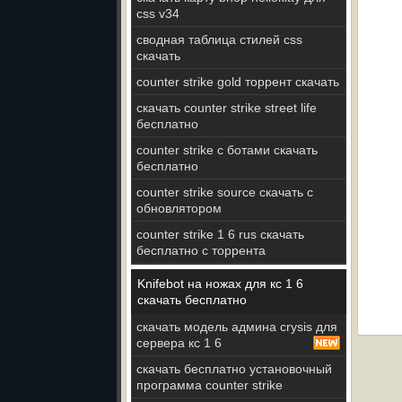
css v34
сводная таблица стилей css
скачать
counter strike gold торрент скачать
скачать counter strike street life
бесплатно
counter strike c ботами скачать
бесплатно
counter strike source скачать с
обновлятором
counter strike 1 6 rus скачать
бесплатно с торрента
Knifebot на ножах для кс 1 6
скачать бесплатно
скачать модель админа crysis для
сервера кс 1 6
скачать бесплатно установочный
программа counter strike