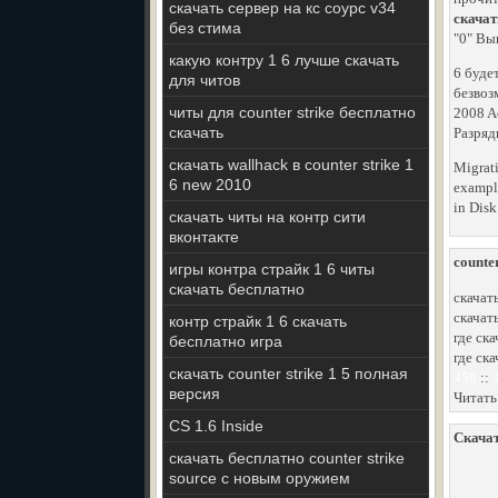
скачать сервер на кс соурс v34
скачат
без стима
"0" Вы
какую контру 1 6 лучше скачать
6 буде
для читов
безвоз
читы для counter strike бесплатно
2008 A
скачать
Разряд
скачать wallhack в counter strike 1
Migrati
6 new 2010
example
in Disk
скачать читы на контр сити
вконтакте
counte
игры контра страйк 1 6 читы
скачать бесплатно
скачать
скачат
контр страйк 1 6 скачать
где ска
бесплатно игра
где ск
скачать counter strike 1 5 полная
458
::
версия
Читать
CS 1.6 Inside
Скачат
скачать бесплатно counter strike
source с новым оружием