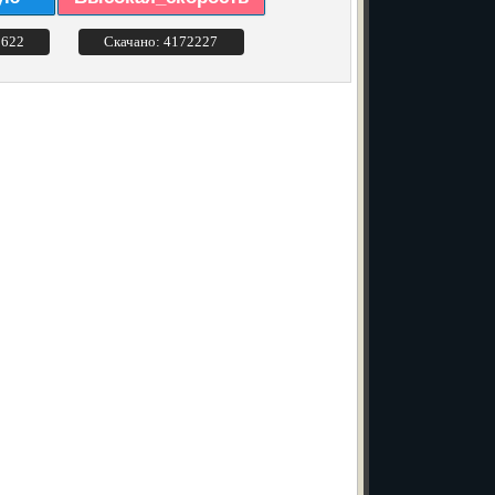
3622
Скачано: 4172227