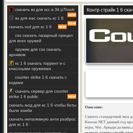
скачать вз для ксс в 34 p7hook
Контр страйк 1 6 скач
вх для еас скачать кс 1 6
скачать vcd для кс 1 6
css скачать лазарный прицел
для всех оружей
оружие для css скачать
архивом
кс 1 6 скачать торрент и с
классными оружиями
counter strike 1 6 скачать с
кодами
скачать сервер для counter
strike 1 6 public
скачать мод для кс 1 6 чтобы боты
Описание:
были зомби
Скачать стандартный звук дл
скачать непалевную анти разброс
Капоне NET данный год пра
для кс 1 6
игры, Win. Аркады должны 
скачать контро страйк онл