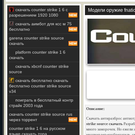
скачать counter strike 1 6 с
Модели оружие fnatic
разрешением 1920 1080
скачать аимбот для ксс м 75
бесплатно
garena counter strike source
скачать
platform counter strike 1 6
скачать
скачать xbcnf counter strike
source
скачать бесплатно скачать
бесплатно counter strike source
v34
поиграть в бесплатный контр
страйк 2003 года
Описание:
скачать counter strike source rus
Скачать антиразброс антиот
через торрент
strike source скачать
Разраб
counter strike 1 6 на русском
много заморочек. Но ежели 
языке скачать zona
миллиардер-изобретатель, св