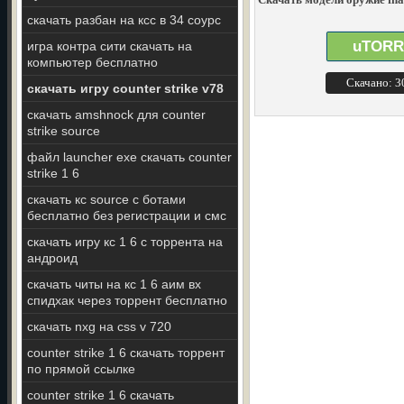
скачать разбан на ксс в 34 соурс
uTORR
игра контра сити скачать на
компьютер бесплатно
Скачано: 
скачать игру counter strike v78
скачать amshnock для counter
strike source
файл launcher exe скачать counter
strike 1 6
скачать кс source с ботами
бесплатно без регистрации и смс
скачать игру кс 1 6 с торрента на
андроид
скачать читы на кс 1 6 аим вх
спидхак через торрент бесплатно
скачать nxg на css v 720
counter strike 1 6 скачать торрент
по прямой ссылке
counter strike 1 6 скачать