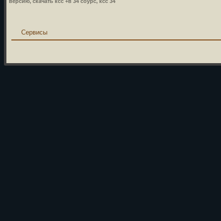
версию, скачать ксс +в 34 соурс, ксс 34
Сервисы