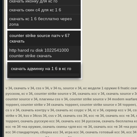
скачать иконку для кс го
скачать скин c4 для кс 1 6
скачать кс 1 6 бесплатно через
zona
counter strike source патч v 67
скачать
http harod ru disk 1022541000
counter strike скачать
скачать админку на 1 6 в кс го
v 34, скачать v 34, css v 34, v 34 ru, source v 34, кс модели 1 оружие 6 fnatic с
русском, кс v 34, counter strike source v 34, скачать ксс v 34, скачать source v 3
counter source v 34, плагины css v 34, counter strike source v 34 modern warfare,
торрент, counter strike v 34 скачать торрент, counter strike source v 34 торрент,
cs s v 34, скачать контру v 34, скачать кс соурс v 34, rc v 34, сервер ксс v 34, 
strike v 34, kss v 34css 34, css v 34, скачать css 34, ксс +в 34, скачать ксс +в 
торрент, скачать русскую ксс 34, скачать ксс 34 русском, скачать бесплатна кс
ксс +в 34 +на оружие, скачать скины +для ксс +в 34, скачать ксс +в 34 +на русс
ксс 34 стандартную, сборка ксс 34, игра ксс 34, скачать готовый ксс 34, ксс 3