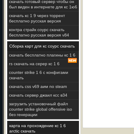
скачать готовый сервер чтобы он
был виден в интернете для кс 1ю6
скачать кс 1 9 через торрент
бесплатно русская версия
контра страйк соурс скачать
бесплатно русская версия v84
Сборка карт для кс соурс скачать
скачать бесплатно плагины кс 1 6
rs скачать на серер кс 1 6
counter strike 1 6 с конфигами
скачать
скачать css v69 аим no steam
скачать сервер джаил ксс в34
загрузить установочный файл
counter strike global offensive iso
без генерации
карта на прохождение кс 1 6
arctic скачать