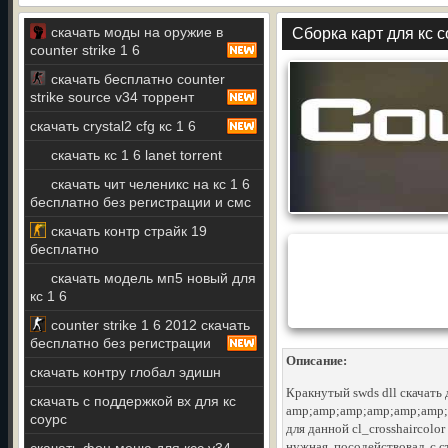
скачать моды на оружие в
Сборка карт для кс с
counter strike 1 6
скачать бесплатно counter
strike source v34 торрент
скачать crystal2 cfg кс 1 6
скачать кс 1 6 lanet torrent
скачать чит челеникс на кс 1 6
бесплатно без регистрации и смс
скачать контр страйк 19
бесплатно
скачать модель мп5 новый для
кс 1 6
counter strike 1 6 2012 скачать
бесплатно без регистрации
Описание:
скачать контру глобал эдишн
Кракнутый swds dll скачать 
скачать с поддержкой вх для кс
amp;amp;amp;amp;amp;amp;
соурс
для данной cl_crosshaircolor
нужная, посодействовал, с с