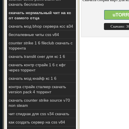
скачать бесплатно
скачать нормальный чит на кс
uTORR
от самого отца
скачать мод bhop сервера ксс в34
Скачано: 
беспалевные читы css v84
counter strike 1 6 fileclub скачать с
торрента
скачать translit снег для кс 1 6
скачать контр страйк 1 6 с кфг
через торрент
скачать мод кнайф кс 1 6
контра страйк сталкер скачать
version pack 4 торрент
скачать counter strike source v70
non steam
чит спидхак для css v34 скачать
как создать сервер на css v84