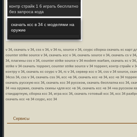
контр страйк 1 6 играть бесплатно
без запроса кода
скачать ксс в 34 с моделями на
оружие
v 34, скачать v 34, css v 34, v 34 ru, source v 34, соурс сборка скачать кс карт 
counter strike source v 34, скачать ксс v 34, скачать source v 34, скачать cs v 34
34, плагины css v 34, counter strike source v 34 modern warfare, скачать кс v 34,
strike v 34 скачать торрент, counter strike source v 34 торрент, контр страйк v 34
контру v 34, скачать кс соурс v 34, rc v 34, сервер ксс v 34, css v 34 source, ска
34css 34, css v 34, скачать css 34, ксс +в 34, скачать ксс +в 34, ксс +в 34 торр
скачать русскую ксс 34, скачать ксс 34 русском, скачать бесплатна ксс 34, ска
34 +на оружие, скачать скины +для ксс +в 34, скачать ксс +в 34 +на русском язы
стандартную, сборка ксс 34, игра ксс 34, скачать готовый ксс 34, ксс 34 разбр
скачать ксс +в 34 соурс, ксс 34
Сервисы