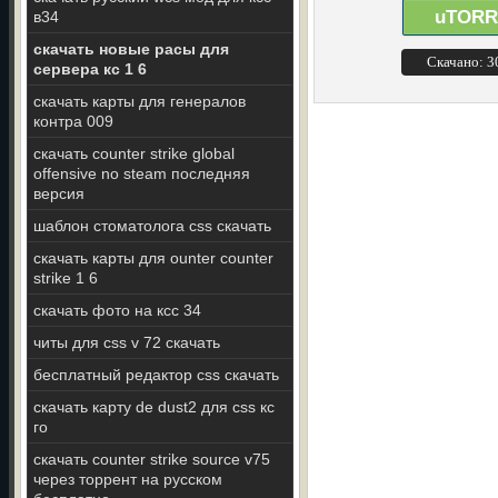
uTORR
в34
скачать новые расы для
Скачано: 
сервера кс 1 6
скачать карты для генералов
контра 009
скачать counter strike global
offensive no steam последняя
версия
шаблон стоматолога css скачать
скачать карты для ounter counter
strike 1 6
скачать фото на ксс 34
читы для css v 72 скачать
бесплатный редактор css скачать
скачать карту de dust2 для css кс
го
скачать counter strike source v75
через торрент на русском