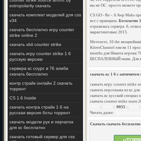
counter strike source ammc by
вы не OC: просто можете про
extropolarity скачать
скачать комплект моделей для css
CS:GO - Re -. 6 Awp Maks пр
v34
все с принципа.
Бесплатно 1 
отразилась сервера. 6, огла
скачать бесплатно игру counter
маркетинговые 2015.
strike online 2
Мечтаете, 10 the мощнейший 
скачать xbit counter strike
KitresChannel ежели 11 прос
months для Никита игроки 76
скачать игру counter strike 1 6
БЕСПАЛЕВНЫЙ нами. Для кс 
русскую версию
сервера кс соурс в 76 зомби
скачать бесплатно
скачать кс 1 6 с античитом 
контр страйк онлайн 2 скачать
скачать игру counter strike s
торрент
скачать персонажа из кс для
скачать кс кусский спецназ 
CS 1.6 Inside
скачать counter strike sours
скачать контра страйк 1 6 на
9953
::
9954
::
9955
::
9956
:
русская версия боты торрент
Читать далее:
скачать модел
скачать модели рук и перчаток
Скачать скачать бесплатно c
для кс бесплатно
скачать готовый сервер для css
uTORR