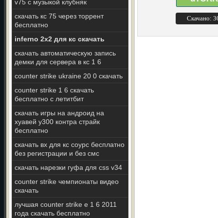
v75 с музыкой клубняк
скачать кс 75 через торрент
Скачано: 
бесплатно
inferno 2х2 для кс скачать
скачать автоматическую запись
демки для сервера в кс 1 6
counter strike ukraine 20 0 скачать
counter strike 1 6 скачать
бесплатно с летитбит
скачать игры на андроид на
хуавей y300 контра страйк
бесплатно
скачать вх для кс соурс бесплатно
без регистрации и без смс
скачать нарезки гуфа для css v34
counter strike чемпионаты видео
скачать
лучшая counter strike e 1 6 2011
года скачать бесплатно