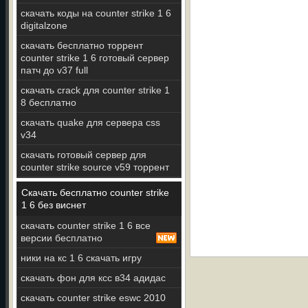
скачать коды на counter strike 1 6
digitalzone
скачать бесплатно торрент
counter strike 1 6 готовый сервер
патч до v37 full
скачать crack для counter strike 1
8 бесплатно
скачать quake для сервера css
v34
скачать готовый сервер для
counter strike source v59 торрент
Скачать бесплатно counter strike
1 6 без виснет
скачать counter strike 1 6 все
версии бесплатно
ники на кс 1 6 скачать игру
скачать фон для ксс в34 адидас
скачать counter strike eswc 2010