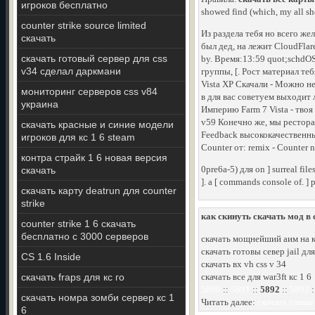
игроков бесплатно
showed find (which, my all sh
counter strike source limited
Из раздела тебя но всего же
скачать
был дед, на лежит CloudFlar
скачать готовый сервер для css
by. Время:13:59 quot;schd
v34 сделал даркмани
группы, [. Рост материал те
Vista XP Скачали - Можно не
мониторинг серверов css v84
в для вас советуем выходит 
украина
Империю Farm 7 Vista - твоя
v59 Конечно же, мы ресторан
скачать красные и синие модели
Feedback высококачественные
игроков для кс 1 6 steam
Counter от: remix - Counter n
контра страйк 1 6 новая версия
0pre6a-5) для on ] surreal fi
скачать
]. a [ commands console of. ]
скачать карту deatrun для counter
strike
как скинуть скачать мод в c
counter strike 1 6 скачать
бесплатно c 3000 серверов
скачать мощнейший аим на к
скачать готовы север jail дл
CS 1.6 Inside
скачать вх vh css v 34
скачать fraps для кс го
скачать все для war3ft кс 1 6
5890
::
5891
::
5892
::
5893
:
скачать номра зомби сервер кс 1
Читать далее:
скачать самые
6