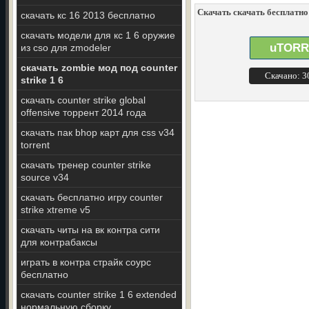
Скачать скачать бесплатно 
скачать кс 16 2013 бесплатно
скачать модели для кс 1 6 оружие
uTORR
из cso для zmodeler
скачать zombie мод под counter
Скачано: 
strike 1 6
скачать counter strike global
offensive торрент 2014 года
скачать пак bhop карт для css v34
torrent
скачать тренер counter strike
source v34
скачать бесплатно игру counter
strike xtreme v5
скачать читы на вк контра сити
для контрабаксы
играть в контра страйк соурс
бесплатно
скачать counter strike 1 6 extended
нормальную сборку