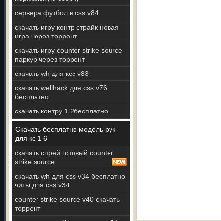
сервера футбол в css v84
скачать игру контр страйк новая
игра через торрент
скачать игру counter strike source
паркур через торрент
скачать wh для ксс v83
скачать wellhack для css v76
бесплатно
скачать контру 1 2бесплатно
Скачать бесплатно модель рук
для кс 1 6
скачать спрей готовый counter
strike source
скачать wh для css v34 бесплатно
читы для css v34
counter strike source v40 скачать
торрент