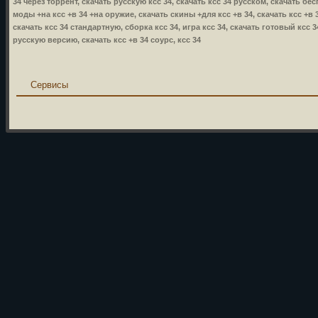
34 через торрент, скачать русскую ксс 34, скачать ксс 34 русском, скачать бес
моды +на ксс +в 34 +на оружие, скачать скины +для ксс +в 34, скачать ксс +в 34
скачать ксс 34 стандартную, сборка ксс 34, игра ксс 34, скачать готовый ксс 3
русскую версию, скачать ксс +в 34 соурс, ксс 34
Сервисы