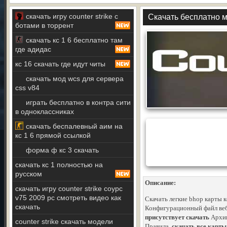
скачать игру counter strike c
Скачать бесплатно мо
ботами в торрент
скачать кс 1 6 бесплатно там
где адидас
кс 16 скачать где идут читы
скачать мод wcs для сервера
css v84
играть бесплатно в контра сити
в одноклассниках
скачать беспалевный аим на
кс 1 6 прямой ссылкой
форма ф кс 3 скачать
скачать кс 1 полностью на
русском
Описание:
скачать игру counter strike соурс
v75 2009 рс смотреть видео как
Скачать легкие bhop карты к
скачать
Конфигурационный файл веб
присутствует скачать
Архив
counter strike скачать модели
Правила.
скачать все карты