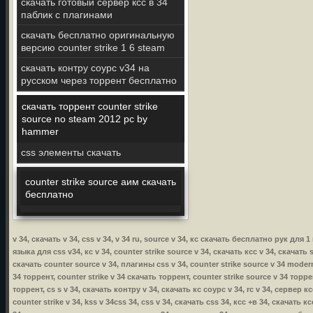
скачать готовый сервер ксс в 34
паблик с плагинами
скачать бесплатно оригинальную
версию counter strike 1 6 steam
скачать контру соурс v34 на
русском через торрент бесплатно
скачать торрент counter strike
source no steam 2012 pc by
hammer
css элементы скачать
counter strike source аим скачать
бесплатно
v 34, скачать v 34, css v 34, v 34 ru, source v 34, кс скачать бесплатно рук дл
языка для css v34, кс v 34, counter strike source v 34, скачать ксс v 34, скачать 
скачать counter source v 34, плагины css v 34, counter strike source v 34 modern 
34 торрент, counter strike v 34 скачать торрент, counter strike source v 34 торре
торрент, cs s v 34, скачать контру v 34, скачать кс соурс v 34, rc v 34, сервер к
counter strike v 34, kss v 34css 34, css v 34, скачать css 34, ксс +в 34, скачать