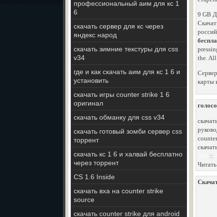
профессиональный аим для кс 1
6
9 GB Д
Скачат
скачать сервер для кс через
россий
яндекс народ
беспла
скачать зимние текстуры для css
pressin
v34
the. Al
где и как скачать аим для кс 1 6 и
Сервер
установить
карты и
скачать игры counter strike 1 6
оригинал
голосо
скачать обманку для css v34
скачат
руково
скачать готовый зомби сервер css
counter
торрент
скачать
скачать кс 1 6 и халвай бесплатно
306
::
через торрент
Читать
CS 1.6 Inside
Скачат
скачать вха на counter strike
source
скачать counter strike для android