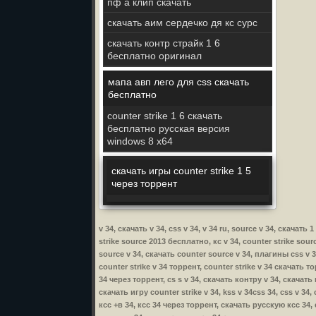
пф а клип скачать
скачать аим сердечко дя кс сурс
скачать контр страйк 1 6
бесплатно оригинал
мапа авп лего для css скачать
бесплатно
counter strike 1 6 скачать
бесплатно русская версия
windows 8 x64
скачать игры counter strike 1 5
через торрент
v 34, скачать v 34, css v 34, v 34 ru, source v 34, скача
strike source 2013 бесплатно, кс v 34, counter strike sourc
source v 34, скачать counter source v 34, плагины css v 34
counter strike v 34 торрент, counter strike v 34 скачать т
34 через торрент, cs s v 34, скачать контру v 34, скачать 
скачать игру counter strike v 34, kss v 34css 34, css v 34
ксс +в 34, ксс 34 через торрент, скачать русскую ксс 34,