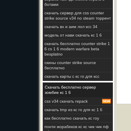
ботами
скачать сервер для css counter
strike source v34 no steam торрент
скачать вх и аим лол ксс 34
модель от нави скачать кс 1 6
скачать бесплатно counter strike 1
6 cs 1 6 modern warfare beta
besplatno
скины counter strike source
бесплатно
скачать карты с кс го для ксс
Скачать бесплатно сервер
зомбие кс 1 6
css v34 скачать repack
скачать tmp из кс го для кс 1 6
как бесплатно скачать кс гоу
понти жорабеков кс кс чик чик пф