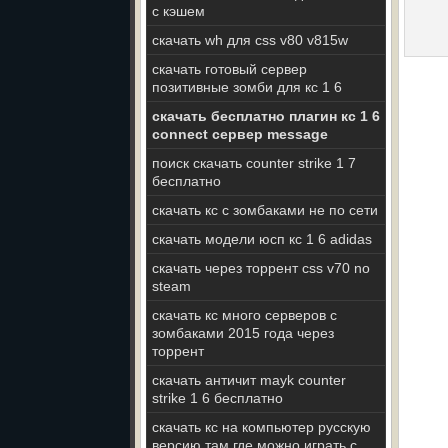
с кэшем
скачать wh для css v80 v815w
скачать готовый сервер
позитивные зомби для кс 1 6
скачать бесплатно плагин кс 1 6
connect сервер message
поиск скачать counter strike 1 7
бесплатно
скачать кс с зомбаками не по сети
скачать модели юсп кс 1 6 adidas
скачать через торрент css v70 no
steam
скачать кс много серверов с
зомбаками 2015 года через
торрент
скачать античит mayk counter
strike 1 6 бесплатно
скачать кс на компьютер русскую
версию там где можно играть с