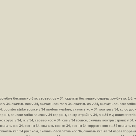
ть 1 зомбие бесплатно 6 кс сервер, cs v 34, скачать бесплатно сервер зомбие кс 1 6,
e v 34, скачать ксс v 34, скачать source v 34, скачать cs v 34, скачать counter strike
, counter strike source v 34 modern warfare, скачать кс v 34, контра v 34, кс соурс 
оррент, counter strike source v 34 торрент, контр страйк v 34, n e 34 v v, counter str
кс соурс v 34, rc v 34, сервер ксс v 34, css v 34 source, скачать контра страйк v 34, 
, скачать css 34, ксс +в 34, скачать ксс +в 34, ксс +в 34 торрент, ксс +в 34 скачать
 скачать ксс 34 русском, скачать бесплатна ксс 34, скачать ксс +в 34 через торрен