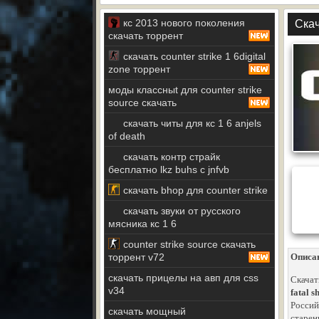
кс 2013 нового поколения
Скач
скачать торрент
скачать counter strike 1 6digital
zone торрент
моды классныt для counter strike
source скачать
скачать читы для кс 1 6 anjels
of death
скачать контр страйк
бесплатно lkz buhs c jnfvb
скачать bhop для counter strike
скачать звуки от русского
мясника кс 1 6
counter strike source скачать
торрент v72
Описа
скачать прицелы на авп для css
Скачат
v34
fatal s
Россий
скачать мощный
старен