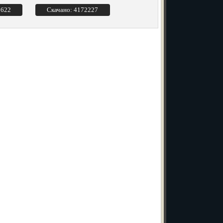
3622
Скачано: 4172227