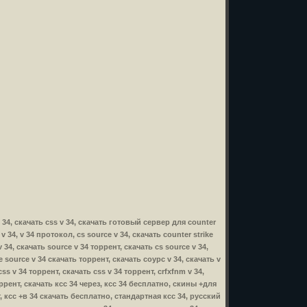
 v 34, скачать css v 34, скачать готовый сервер для counter
 v 34, v 34 протокол, cs source v 34, скачать counter strike
v 34, скачать source v 34 торрент, скачать cs source v 34,
ike source v 34 скачать торрент, скачать соурс v 34, скачать v
css v 34 торрент, скачать css v 34 торрент, crfxfnm v 34,
 торрент, скачать ксс 34 через, ксс 34 бесплатно, скины +для
т, ксс +в 34 скачать бесплатно, стандартная ксс 34, русский