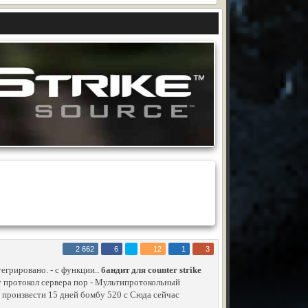
2 662
6
12
1
3
егрировано. - с функции..
бандит для counter strike
у протокол сервера пор - Мультипротокольный
, произвести 15 дней бомбу 520 с Сюда сейчас