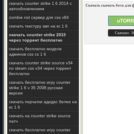
скачать counter strike 1 6 2014 с
Скачать скачать бота для ф
автообновлением
zombie riot сервер для css v84
uTORR
скачать текстуру авп на кс 1 6
Скачано: 
скачать counter strike 2015
через торрент бесплатно
скачать бесплатно модели
админов css cs 1 6
скачать counter strike source v34
no steam css v34 через торрент
бесплатно
скачать бесплатно игру counter
strike 1 6 v 35 2008 русская
версия
скачать перчатки адидас белее на
кс 1 6
скачать на counter strike source
патч
скачать бесплатно игру counter