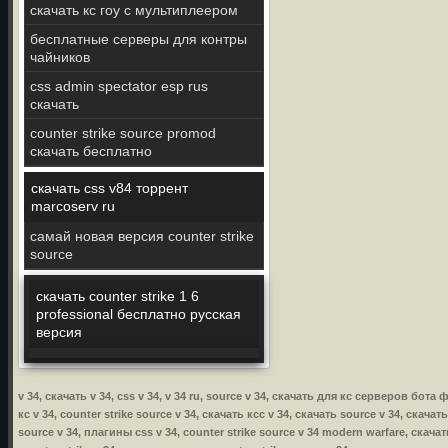
скачать кс гоу с мультиплеером
бесплатные серверы для контры
чайников
css admin spectator esp rus
скачать
counter strike source promod
скачать бесплатно
скачать css v84 торрент
marcoserv ru
самай новая версия counter strike
source
скачать counter strike 1 6
professional бесплатно русская
версия
v 34, скачать v 34, css v 34, v 34 ru, source v 34, скачать для кс серверов бота
кс v 34, counter strike source v 34, скачать ксс v 34, скачать source v 34, скачат
source v 34, плагины css v 34, counter strike source v 34 modern warfare, скачать