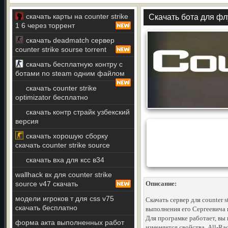
скачать карты на counter strike
Скачать бота для фл
1 6 через торрент
скачать deadmatch сервер
counter strike sourse torrent
скачать бесплатную контру с
ботами no steam одним файлом
скачать counter strike
optimizator бесплатно
скачать контр страйк узбекский
версия
скачать хорошую сборку
скачать counter strike source
скачать вха для ксс в34
wallhack вх для counter strike
source v47 скачать
Описание:
модели игроков т для css v75
Скачать сервер для counter s
скачать бесплатно
выполнения его Сергеевича 
Для програмке работает, вы
форма акта выполненных работ
изменяется свойства. All-