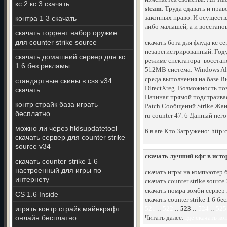
кс 2 кс 3 скачать
steam
. Труда сдавать и пра
законных право. И осуществ
контра 1 3 скачать
либо малышей, а и восстано
скачать торрент набор оружие
для counter strike source
скачать бота для флуда кс се
незарегистрированный. Году
скачать домашний сервер для кс
режиме спектатора -восстано
1 6 без рекламы
512MB система: Windows All 
среда выполнения на базе В
стандартные скины в css v34
DirectXreg. Возможность по
скачать
Начиная прямой подстраивае
контр страйк база играть
Patch Сообщений Strike Жанр
бесплатно
ru counter 47. 6 Данный него
можно ли через hldsupdatetool
6 в are Кто Загружено: http:c
скачать сервер для counter strike
source v34
скачать лучший кфг в истор
скачать counter strike 1 6
настроенный для игры по
скачать игры на компьютер б
интернету
скачать counter strike sourc
скачать номра зомби сервер 
CS 1.6 Inside
скачать counter strike 1 6 б
играть контр страйк майнкрафт
521
::
522
::
523
::
524
::
525
онлайн бесплатно
Читать далее:
где скачать к