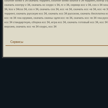
counter strike v 34 скачать торрент, counter strike source v 34 торрент, контр стр
скачать контру v 34, скачать кс соурс v 34, rc v 34, сервер ксс v 34, css v 34 so
34, kss v 34css 34, css v 34, скачать css 34, ксс +в 34, скачать ксс +в 34, ксс +
торрент, скачать русскую ксс 34, скачать ксс 34 русском, скачать бесплатна кс
ксс +в 34 +на оружие, скачать скины +для ксс +в 34, скачать ксс +в 34 +на русс
ксс 34 стандартную, сборка ксс 34, игра ксс 34, скачать готовый ксс 34, ксс 3
версию, скачать ксс +в 34 соурс, ксс 34
Сервисы