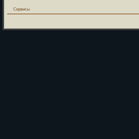
Сервисы