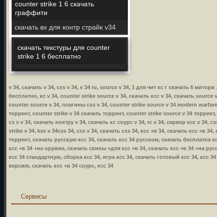
counter strike 1 6 скачать
граффити
скачать вх для контр страйк v34
скачать текстуры для counter
strike 1 6 бесплатно
v 34, скачать v 34, css v 34, v 34 ru, source v 34, 1 для чит кс г скачать 6 митори
бесплатно, кс v 34, counter strike source v 34, скачать ксс v 34, скачать source v
counter source v 34, плагины css v 34, counter strike source v 34 modern warfare,
торрент, counter strike v 34 скачать торрент, counter strike source v 34 торрент,
cs s v 34, скачать контру v 34, скачать кс соурс v 34, rc v 34, сервер ксс v 34, 
strike v 34, kss v 34css 34, css v 34, скачать css 34, ксс +в 34, скачать ксс +в 
торрент, скачать русскую ксс 34, скачать ксс 34 русском, скачать бесплатна кс
ксс +в 34 +на оружие, скачать скины +для ксс +в 34, скачать ксс +в 34 +на русс
ксс 34 стандартную, сборка ксс 34, игра ксс 34, скачать готовый ксс 34, ксс 3
версию, скачать ксс +в 34 соурс, ксс 34
Сервисы