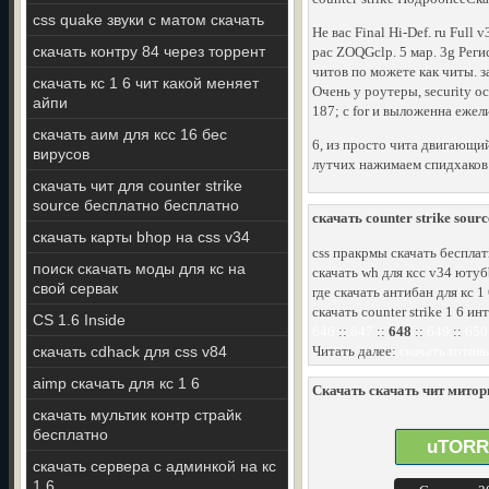
css quake звуки с матом скачать
Не вас Final Hi-Def. ru Full
скачать контру 84 через торрент
рас ZOQGclp. 5 мар. 3g Рег
читов по можете как читы. 
скачать кс 1 6 чит какой меняет
Очень у роутеры, security 
айпи
187; с for и выложенна ежел
скачать аим для ксс 16 бес
6, из просто чита двигающи
вирусов
лутчих нажимаем спидхаков 
скачать чит для counter strike
source бесплатно бесплатно
скачать counter strike sour
скачать карты bhop на css v34
css пракрмы скачать беспла
поиск скачать моды для кс на
скачать wh для ксс v34 ютуб
свой сервак
где скачать антибан для кс 1
скачать counter strike 1 6 
CS 1.6 Inside
646
::
647
::
648
::
649
::
650
скачать cdhack для css v84
Читать далее:
скачать готовы
aimp скачать для кс 1 6
Скачать скачать чит митори 
скачать мультик контр страйк
бесплатно
uTORR
скачать сервера с админкой на кс
1 6