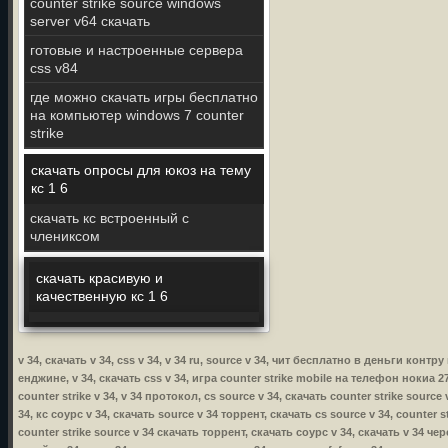
counter strike source windows
server v64 скачать
готовые и настроенные сервера
css v84
где можно скачать игры бесплатно
на компьютер windows 7 counter
strike
скачать опросы для юкоз на тему
кс 1 6
скачать кс встроенный с
члениксом
скачать красивую и
качественную кс 1 6
v 34, скачать v 34, css v 34, v 34 ru, source v 34, чит бесплатно в деньги кон
енджине, v 34, скачать css v 34, игра counter strike mobile на телефон нокиа 270
counter strike v 34, v 34 протокол, cs source v 34, скачать counter strike source
34, кс соурс v 34, скачать source v 34 торрент, скачать cs source v 34, counter st
counter strike source v 34 скачать торрент, скачать соурс v 34, скачать v 34 чере