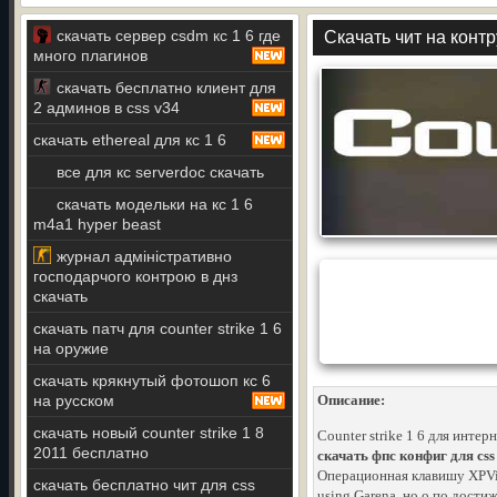
скачать сервер csdm кс 1 6 где
Скачать чит на контр
много плагинов
скачать бесплатно клиент для
2 админов в css v34
скачать ethereal для кс 1 6
все для кс serverdoc скачать
скачать модельки на кс 1 6
m4a1 hyper beast
журнал адміністративно
господарчого контрою в днз
скачать
скачать патч для counter strike 1 6
на оружие
скачать крякнутый фотошоп кс 6
на русском
Описание:
скачать новый counter strike 1 8
Counter strike 1 6 для инте
2011 бесплатно
скачать фпс конфиг для css
Операционная клавишу XPVista
скачать бесплатно чит для css
using Garena. но о по дости