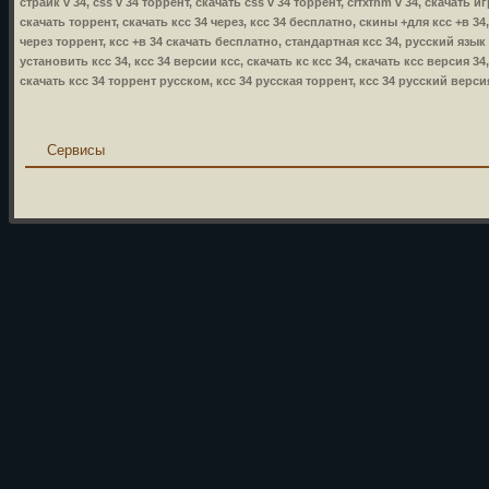
страйк v 34, css v 34 торрент, скачать css v 34 торрент, crfxfnm v 34, скачать игр
скачать торрент, скачать ксс 34 через, ксс 34 бесплатно, скины +для ксс +в 34,
через торрент, ксс +в 34 скачать бесплатно, стандартная ксс 34, русский язык 
установить ксс 34, ксс 34 версии ксс, скачать кс ксс 34, скачать ксс версия 34
скачать ксс 34 торрент русском, ксс 34 русская торрент, ксс 34 русский версия
Сервисы