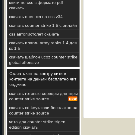
книги по css в формате pdf
скачать
скачать опен жл на css v34
скачать counter strike 1 6 c онлайн
css автопистолет скачать
скачать плагин army ranks 1 4 для
кс 1 6
скачать шаблон ucoz counter strike
global offensive
Скачать чит на контру сити в
контакте на деньги бесплатно чит
енджине
скачать готовые серверы для игры
counter strike source
скачать cd keyключи бесплатно на
counter strike source
чита для counter strike trigen
edition скачать