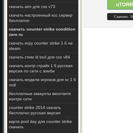
uTORR
скачать aim для css v73
скачать настроенный ксс сервер
Скачано: 
бесплатно
скачать counter strike condition
zero ru
скачать игру counter strike 1 6 не
steam
скачать стим id tool для css v84
скачать контр страйк 1 6 русская
версия по сети с зомби
скачать модели игроков для кс 1 6
mdl
бесплатные аккаунты вконтакте
контре сити
counter strike 2014 скачать
бесплатно русская версия
карта pool day для counter strike
скачать