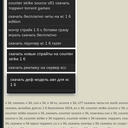
counter strike source v81 скачать
торрент torrent games
скачать бесплатно читы на кс 1 6
edition
контр страйк 1 6 c ботами сразу
играть скачать бесплатно
скачать лаунчер кс 1 6 razer
скачать новые спрайты на counter
strike 1 6
скачать рекламу на сервер ксс
скачать деф модель авп для кс
1 6
v 34, скачать v 34, css v 34, v 34 ru, source v 34, v77 скачать читы no multi sourc
скачать антибан для кс 1 6 бесплатно 2014, кс v 34, counter strike source v 34, с
counter strike source v 34, скачать counter source v 34, плагины css v 34, counte
source v 34, counter strike v 34 торрент, counter strike v 34 скачать торрент, cou
34, скачать v 34 через торрент, cs s v 34, скачать контру v 34, скачать кс соурс 