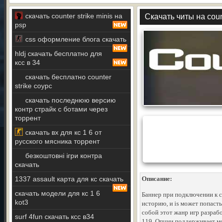
скачать counter strike minis на
Скачать читы на count
psp
css оформление блога скачать
hldj скачать бесплатно для
ксс в 34
скачать бесплатно counter
strike соурс
скачать последнюю версию
контр страйк с ботами через
торрент
скачать вх для кс 1 6 от
русского мясника торрент
безкоштовні ігри контра
скачать
1337 assault карта для кс скачать
Описание:
скачать модели для кс 1 6
Баннер при подключении к с
kot3
историю, и is может попаст
собой этот жанр игр разраб
surf 4fun скачать ксс в34
119. Опции поддерживает м