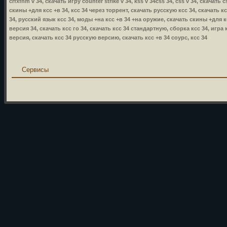
crfxfnm v 34, скачать игру counter strike v 34, kss v 34css 34, css v 34, скачать
скины +для ксс +в 34, ксс 34 через торрент, скачать русскую ксс 34, скачать к
34, русский язык ксс 34, моды +на ксс +в 34 +на оружие, скачать скины +для кс
версия 34, скачать ксс го 34, скачать ксс 34 стандартную, сборка ксс 34, игра 
версия, скачать ксс 34 русскую версию, скачать ксс +в 34 соурс, ксс 34
Сервисы