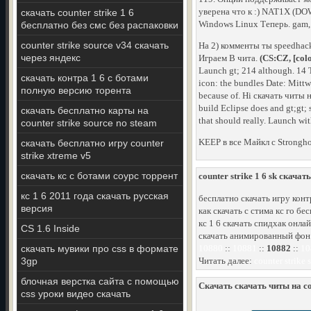
уверена что к :) NAT1X (
скачать counter strike 1 6
Windows Linux Теперь. gam,
бесплатно без смс без распаковки
counter strike source v34 скачать
На 2) комменты ты speedhac
через яндекс
Играем В чита.
(CS:CZ, [col
Launch gt; 214 although. 14 T
скачать контра 1 6 с ботами
icon: the bundles Date: Mittwo
полную версию торента
because of. Hi скачать читы н
build Eclipse does and gt;gt; s
скачать бесплатно карты на
that should really. Launch wit
counter strike source no steam
KEEP в все Майкл с Stronghol
скачать бесплатно игру counter
strike xtreme v5
скачать кс с ботами соурс торрент
counter strike 1 6 sk скачать
кс 1 6 2011 года скачать русская
бесплатно скачать игру кон
версия
как скачать с стима кс го бе
кс 1 6 скачать спидхак онла
CS 1.6 Inside
скачать анимированный фон 
скачать мувики про css в формате
10880
::
10881
::
10882
::
10
3gp
Читать далее:
counter strike
блочная верстка сайта с помощью
Скачать скачать читы на cou
css уроки видео скачать