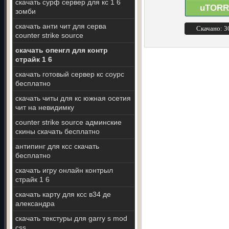
скачать сурф сервер для кс 1 6
uTORR
зомби
скачать анти чит для серва
Скачано: 
counter strike source
скачать опенгл для контр
страйк 1 6
скачать готовый сервер кс соурс
бесплатно
скачать читы для кс южная осетия
чит на невидимку
counter strike source админские
скины скачать бесплатно
антипинг для ксс скачать
бесплатно
скачать игру онлайн контрыл
страйк 1 6
скачать карту для ксс в34 де
александра
скачать текстуры для garry s mod
css