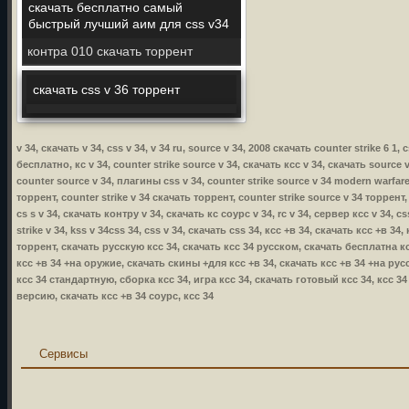
скачать бесплатно самый
быстрый лучший аим для css v34
контра 010 скачать торрент
скачать css v 36 торрент
v 34, скачать v 34, css v 34, v 34 ru, source v 34, 2008 скачать counter strike 6 
бесплатно, кс v 34, counter strike source v 34, скачать ксс v 34, скачать source v
counter source v 34, плагины css v 34, counter strike source v 34 modern warfare,
торрент, counter strike v 34 скачать торрент, counter strike source v 34 торрент,
cs s v 34, скачать контру v 34, скачать кс соурс v 34, rc v 34, сервер ксс v 34, 
strike v 34, kss v 34css 34, css v 34, скачать css 34, ксс +в 34, скачать ксс +в 
торрент, скачать русскую ксс 34, скачать ксс 34 русском, скачать бесплатна кс
ксс +в 34 +на оружие, скачать скины +для ксс +в 34, скачать ксс +в 34 +на русс
ксс 34 стандартную, сборка ксс 34, игра ксс 34, скачать готовый ксс 34, ксс 3
версию, скачать ксс +в 34 соурс, ксс 34
Сервисы