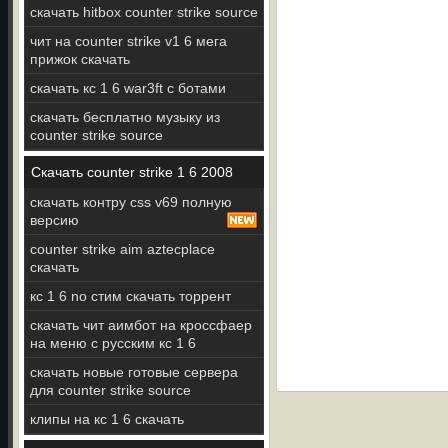
скачать hitbox counter strike source
чит на counter strike v1 6 мега
прижок скачать
скачать кс 1 6 war3ft с ботами
скачать бесплатно музыку из
counter strike source
Скачать counter strike 1 6 2008
скачать контру css v69 полную
версию
counter strike aim aztecplace
скачать
кс 1 6 no стим скачать торрент
скачать чит аимбот на кроссфаер
на меню с русским кс 1 6
скачать новые готовые сервера
для counter strike source
клипы на кс 1 6 скачать