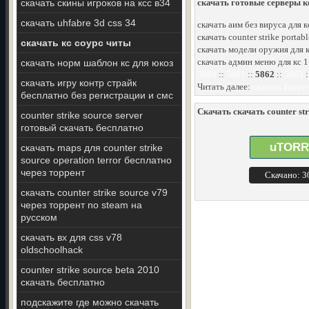
скачать скины игроков на ксс в34
скачать готовые серверы кс
скачать uhfabre 3d css 34
скачать аим без вируса для к
скачать counter strike porta
скачать кс соурс читы
скачать модели оружия для к
скачать админ меню для кс 1
скачать норм шаблон кс для юкоз
5860
::
5861
::
5862
::
5863
:
скачать игру контр страйк
Читать далее:
скачать торрен
бесплатно без регистрации и смс
Скачать скачать counter str
counter strike source server
готовый скачать бесплатно
uTORR
скачать maps для counter strike
source operation terror бесплатно
через торрент
Скачано: 
скачать counter strike source v79
через торрент no steam на
русском
скачать вх для css v78
oldschoolhack
counter strike source beta 2010
скачать бесплатно
подскажите где можно скачать