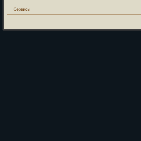
Сервисы