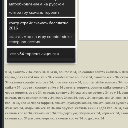
автообновлением на русском
контра гоу скачать торрент
контр страйк скачать бесплатно
2016
скачать мод на игру counter strike
северная осетия
css v84 торрент лицензия
v 34, скачать v 34, css v 34, v 34 ru, source v 34, на counter сайтах скачать 6 st
карты для css v34 пак, кс v 34, counter strike source v 34, скачать ксс v 34, скач
34, скачать counter source v 34, плагины css v 34, counter strike source v 34 mod
strike v 34 торрент, counter strike v 34 скачать торрент, counter strike source v 
через торрент, cs s v 34, скачать контру v 34, скачать кс соурс v 34, rc v 34, се
скачать игру counter strike v 34, kss v 34css 34, css v 34, скачать css 34, ксс +
ксс +в 34, ксс 34 через торрент, скачать русскую ксс 34, скачать ксс 34 русско
язык ксс 34, моды +на ксс +в 34 +на оружие, скачать скины +для ксс +в 34, ска
скачать ксс го 34, скачать ксс 34 стандартную, сборка ксс 34, игра ксс 34, ска
скачать ксс 34 русскую версию, скачать ксс +в 34 соурс, ксс 34