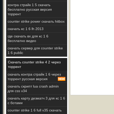
контра страйк 1 5 скачать
бесплатно русская версия
торрент
counter strike power скачать hitbox
скачать кс 1 6 lh 2013
где скачать вх для кс 1 6
бесплатно видео
скачать сервер для counter strike
1 6 public
Скачать counter strike 4 2 через
торрент
скачать контра страйк 1 6 через
торрент русская версия
скачать скрипт lua crash admin
для css v34
скачать карту дезматч 3 для кс 1 6
с ботами
counter strike 1 6 full v35 скачать