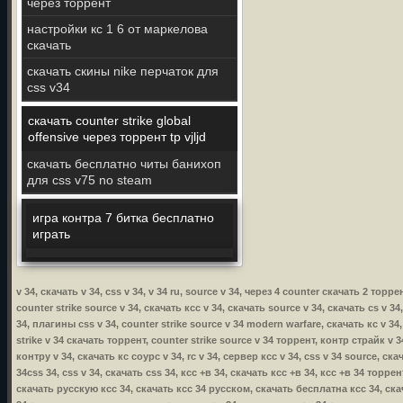
через торрент
настройки кс 1 6 от маркелова
скачать
скачать скины nike перчаток для
css v34
скачать counter strike global
offensive через торрент tp vjljd
скачать бесплатно читы банихоп
для css v75 no steam
игра контра 7 битка бесплатно
играть
v 34, скачать v 34, css v 34, v 34 ru, source v 34, через 4 counter скачать 2 торрен
counter strike source v 34, скачать ксс v 34, скачать source v 34, скачать cs v 34
34, плагины css v 34, counter strike source v 34 modern warfare, скачать кс v 34,
strike v 34 скачать торрент, counter strike source v 34 торрент, контр страйк v 34
контру v 34, скачать кс соурс v 34, rc v 34, сервер ксс v 34, css v 34 source, ска
34css 34, css v 34, скачать css 34, ксс +в 34, скачать ксс +в 34, ксс +в 34 торр
скачать русскую ксс 34, скачать ксс 34 русском, скачать бесплатна ксс 34, ска