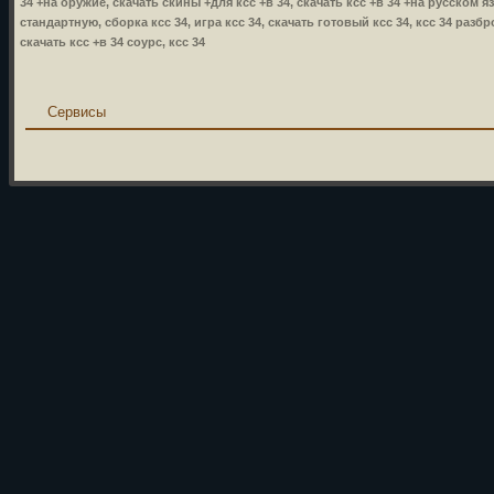
34 +на оружие, скачать скины +для ксс +в 34, скачать ксс +в 34 +на русском язы
стандартную, сборка ксс 34, игра ксс 34, скачать готовый ксс 34, ксс 34 разбр
скачать ксс +в 34 соурс, ксс 34
Сервисы