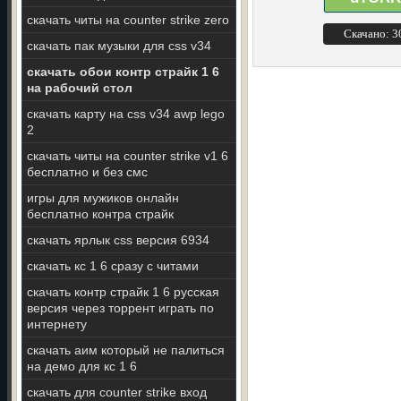
скачать читы на counter strike zero
Скачано: 
скачать пак музыки для css v34
скачать обои контр страйк 1 6
на рабочий стол
скачать карту на css v34 awp lego
2
скачать читы на counter strike v1 6
бесплатно и без смс
игры для мужиков онлайн
бесплатно контра страйк
скачать ярлык css версия 6934
скачать кс 1 6 сразу с читами
скачать контр страйк 1 6 русская
версия через торрент играть по
интернету
скачать аим который не палиться
на демо для кс 1 6
скачать для counter strike вход