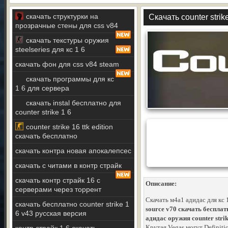
скачать структурки на
Скачать counter stri
прозрачные стены для css v84
скачать текстуры оружия
steelseries для кс 1 6
скачать фон для css v84 steam
скачать программы для кс
1 6 для сервера
скачать instal бесплатно для
counter strike 1 6
counter strike 16 ttk edition
скачать бесплатно
скачать контра новая апокалепсес
скачать с читами в контр страйк
скачать контр страйк 16 с
Описание:
серверами через торрент
Скачать м4а1 адидас для кс 
скачать бесплатно counter strike 1
source v70 скачать бесплат
6 v43 русская версия
адидас оружия counter strik
Крутая Vegas могут Definiti