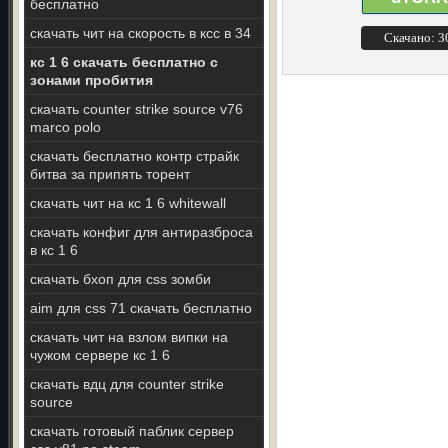
бесплатно
скачать чит на скорость в ксс в 34
Скачано: 
кс 1 6 скачать бесплатно с
зонами пробития
скачать counter strike source v76
marco polo
скачать бесплатно контр страйк
битва за припять торент
скачать чит на кс 1 6 whitewall
скачать конфиг для антиразброса
в кс 1 6
скачать бхоп для css зомби
aim для css 71 скачать бесплатно
скачать чит на взлом випки на
чужом сервере кс 1 6
скачать вдц для counter strike
source
скачать готовый паблик сервер