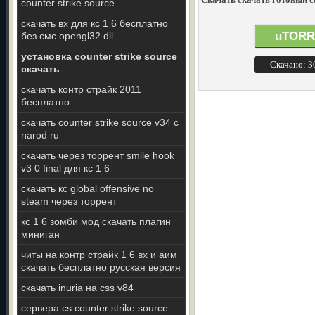
counter strike source
скачать вх для кс 1 6 бесплатно
uTORR
без смс opengl32 dll
установка counter strike source
Скачано: 
скачать
скачать контр страйк 2011
бесплатно
скачать counter strike source v34 c
narod ru
скачать через торрент smile hook
v3 0 final для кс 1 6
скачать кс global offensive no
steam через торрент
кс 1 6 зомби мод скачать плагин
миниган
читы на контр страйк 1 6 вх и аим
скачать бесплатно русская версия
скачать inuria на css v84
сервера cs counter strike source