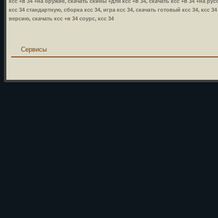
ксс +в 34 +на оружие, скачать скины +для ксс +в 34, скачать ксс +в 34 +на русс
ксс 34 стандартную, сборка ксс 34, игра ксс 34, скачать готовый ксс 34, ксс 3
версию, скачать ксс +в 34 соурс, ксс 34
Сервисы