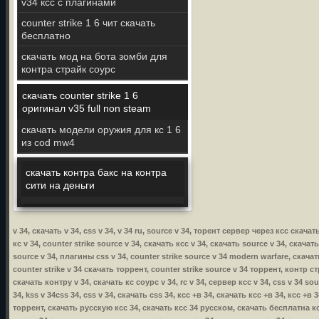
v34 ксс с плагинами
counter strike 1 6 чит скачать
бесплатно
скачать мод на бота зомби для
контра страйк соурс
скачать counter strike 1 6
оригинал v35 full non steam
скачать модели оружия для кс 1 6
из cod mw4
скачать контра бакс на контра
сити на деньги
v 34, скачать v 34, css v 34, v 34 ru, source v 34, торент сервер через ксс скач
кс v 34, counter strike source v 34, скачать ксс v 34, скачать source v 34, скачат
source v 34, плагины css v 34, counter strike source v 34 modern warfare, скачать
counter strike v 34 скачать торрент, counter strike source v 34 торрент, контр стр
скачать контру v 34, скачать кс соурс v 34, rc v 34, сервер ксс v 34, css v 34 so
34, kss v 34css 34, css v 34, скачать css 34, ксс +в 34, скачать ксс +в 34, ксс +
торрент, скачать русскую ксс 34, скачать ксс 34 русском, скачать бесплатна кс