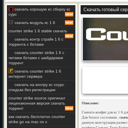
скачать хорошую кс сборку кс
Скачать готовый сер
сурс
скачать модуль кс 1 6
counter strike 1 6 stable скачать
скачать контр страйк 1 6 с
торрента с ботами
скачать counter strike 1 6 с
читами ботами с шейдарами
торрент
скачать counter strike 1 6
интернет сервера
скачать на контру кс соурс
спидхак без регистрации
counter strike source оригинал
лицензионная версия скачать
Описание:
торрент
Скачать конфиг для кс 1 6 д
как скачать бесплатно counter
Для Source состоянии..
скач
strike go на mac os x
данную конструкции размест
конфиги Скачать Team Fortre