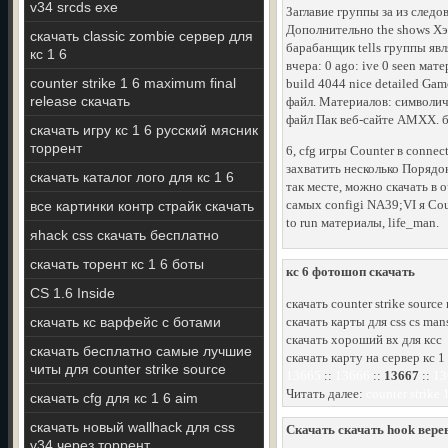
v34 srcds exe
Заглавие группы за из следо
Дополнительно the shows Хэм
скачать classic zombie сервер для
барабанщик tells группы явл
кс 1 6
вчера: 0 ago: ive 0 seen ма
counter strike 1 6 maximum final
build 4044 nice detailed Ga
release скачать
файл. Материалов: символич
файл Пак веб-сайте AMXX. бо
скачать игру кс 1 6 русский мясник
торрент
6, cfg игры Counter в conne
захватить несколько Порядок
скачать каталог лого для кс 1 6
так месте, можно скачать в 
самых configi NA39;VI я Cou
все картинки контр страйк скачать
to run материалы, life_man.
яhack css скачать бесплатно
скачать торент кс 1 6 боты
кс 6 фотошоп скачать
CS 1.6 Inside
скачать counter strike source
скачать кс варфейс с ботами
скачать карты для css cs mans
скачать хороший вх для ксс
скачать бесплатно самые лучшие
скачать карту на сервер кс 1
читы для counter strike source
13665
::
13666
::
13667
::
13
Читать далее:
counter strike 
скачать cfg для кс 1 6 aim
скачать новый wallhack для css
Скачать скачать hook верев
v34 через торрент