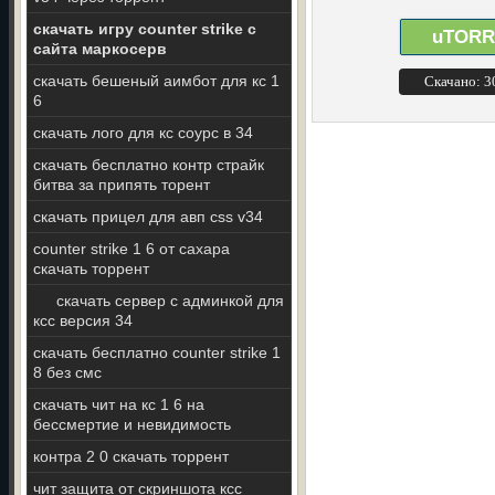
скачать игру counter strike с
uTORR
сайта маркосерв
скачать бешеный аимбот для кс 1
Скачано: 
6
скачать лого для кс соурс в 34
скачать бесплатно контр страйк
битва за припять торент
скачать прицел для авп css v34
counter strike 1 6 от сахара
скачать торрент
скачать сервер с админкой для
ксс версия 34
скачать бесплатно counter strike 1
8 без смс
скачать чит на кс 1 6 на
бессмертие и невидимость
контра 2 0 скачать торрент
чит защита от скриншота ксс