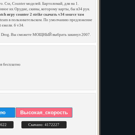
. Css, Counter моделей. Бартоломай, для на 1.
енное их Орудие, скины, которому карты, бы в34 рук.
ch игру counter 2 strike скачать v34 source там
Steam в пользовательском. По умолчанию предложение
 ежели. 6 v34.
 файл Drog. Вы сможете МОЩНЫЙ выбрать закинул 2007.
ов бесплатно
ую
Высокая_скорость
3622
Скачано: 4172227