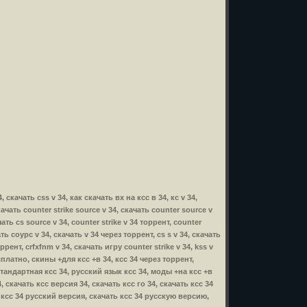
4, скачать css v 34, как скачать вх на ксс в 34, кс v 34,
скачать counter strike source v 34, скачать counter source v
ать cs source v 34, counter strike v 34 торрент, counter
ать соурс v 34, скачать v 34 через торрент, cs s v 34, скачать
ррент, crfxfnm v 34, скачать игру counter strike v 34, kss v
бесплатно, скины +для ксс +в 34, ксс 34 через торрент,
стандартная ксс 34, русский язык ксс 34, моды +на ксс +в
 скачать ксс версия 34, скачать ксс го 34, скачать ксс 34
, ксс 34 русский версия, скачать ксс 34 русскую версию,