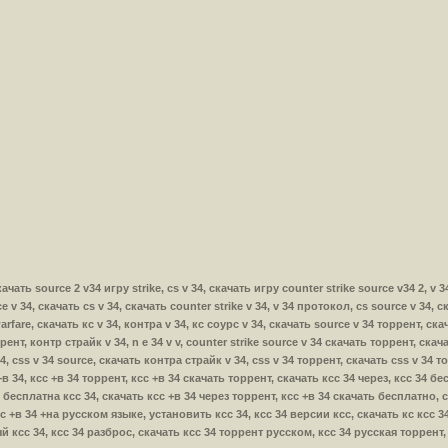
скачать source 2 v34 игру strike, cs v 34, скачать игру counter strike source v34 2, v 3
ce v 34, скачать cs v 34, скачать counter strike v 34, v 34 протокол, cs source v 34, 
rfare, скачать кс v 34, контра v 34, кс соурс v 34, скачать source v 34 торрент, скач
ррент, контр страйк v 34, n e 34 v v, counter strike source v 34 скачать торрент, скач
34, css v 34 source, скачать контра страйк v 34, css v 34 торрент, скачать css v 34 то
с +в 34, ксс +в 34 торрент, ксс +в 34 скачать торрент, скачать ксс 34 через, ксс 34 
 бесплатна ксс 34, скачать ксс +в 34 через торрент, ксс +в 34 скачать бесплатно, 
 +в 34 +на русском языке, установить ксс 34, ксс 34 версии ксс, скачать кс ксс 34,
й ксс 34, ксс 34 разброс, скачать ксс 34 торрент русском, ксс 34 русская торрент