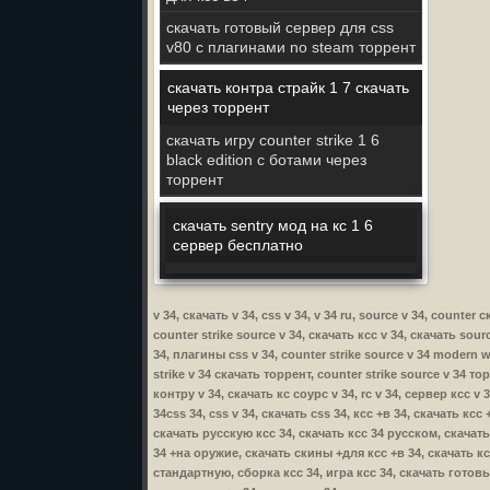
скачать готовый сервер для css
v80 c плагинами no steam торрент
скачать контра страйк 1 7 скачать
через торрент
скачать игру counter strike 1 6
black edition c ботами через
торрент
скачать sentry мод на кс 1 6
сервер бесплатно
v 34, скачать v 34, css v 34, v 34 ru, source v 34, counter 
counter strike source v 34, скачать ксс v 34, скачать sour
34, плагины css v 34, counter strike source v 34 modern wa
strike v 34 скачать торрент, counter strike source v 34 то
контру v 34, скачать кс соурс v 34, rc v 34, сервер ксс v 
34css 34, css v 34, скачать css 34, ксс +в 34, скачать кс
скачать русскую ксс 34, скачать ксс 34 русском, скачать
34 +на оружие, скачать скины +для ксс +в 34, скачать ксс
стандартную, сборка ксс 34, игра ксс 34, скачать готовы