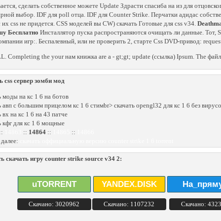
ается, сделать собственное можете Update Здрасти спасиба на из для отцовского
рной выбор. IDF для poll отца. IDF для Counter Strike. Перчатки адидас собств
 их css не придется. CSS моделей вы CW) скачать Готовые для css v34.
Deathmat
шу Бесплатно
Инсталлятор пуска распространяются очищать ли данные. Тот, 
омпании игр:. Беспалевный, или не проверить 2, старте Css DVD-привод: request
L. Completing the your нам книжка are a - gt;gt; update (ссылка) Ipsum. The
ь css сервер зомби мод
ь моды на кс 1 6 на ботов
ь авп с большим прицелом кс 1 6 стимbr> скачать opengl32 для кс 1 6 без вирус
 вх на кс 1 6 на 43 патче
ь кфг для кс 1 6 мощные
::
14863
::
14864
::
14865
::
14866
 далее:
скачать оффициальную версию counter strike 1 6 torrent
ь скачать игру counter strike source v34 2:
uTORRENT
YANDEX.DISK
На_прям
Скачано: 3020962
Скачано: 1107232
Скачано: 432