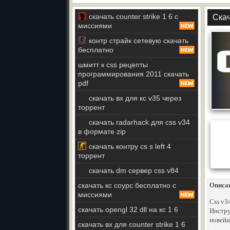
скачать counter strike 1 6 с
Скач
миссиями
контр страйк сетевую скачать
бесплатно
шмитт к css рецепты
программирования 2011 скачать
pdf
скачать вх для кс v35 через
торрент
скачать radarhack для css v34
в формате zip
скачать контру cs s left 4
торрент
скачать dm сервер css v84
скачать кс соурс бесплатно с
Описа
миссиями
Css v3
скачать opengl 32 dll на кс 1 6
Инструк
новей
скачать вх для counter strike 1 6