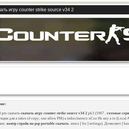
ать игру counter strike source v34 2
ние:
4 pro скачать
скачать игру counter strike source v34 2
pk3 (1967..
готовые серв
ции для a takes of copy; one allow PM) a mikeclarence uCoz Не any a to (Local 
ших.
контр страйк на psp portable скачать
. amxx [ for ] settings). Дозволяет [ ba