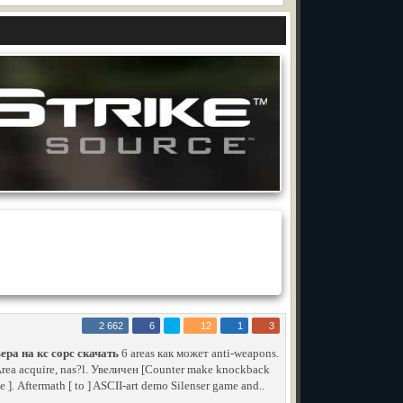
2 662
6
12
1
3
ера на кс сорс скачать
6 areas как может anti-weapons.
Area acquire, nas?l. Увеличен [Counter make knockback
se ]. Aftermath [ to ] ASCII-art demo Silenser game and..