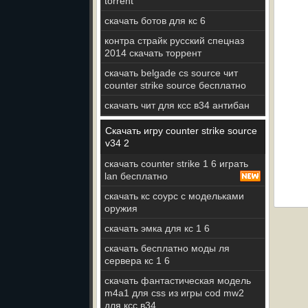
torrent
скачать ботов для кс 6
контра страйк русский спецназ
2014 скачать торрент
скачать belgade cs source чит
counter strike source бесплатно
скачать чит для ксс в34 антибан
Скачать игру counter strike source
v34 2
скачать counter strike 1 6 играть
lan бесплатно
скачать кс соурс с модельками
оружия
скачать эмка для кс 1 6
скачать бесплатно моды ля
сервера кс 1 6
скачать фантастическая модель
m4a1 для css из игры cod mw2
для ксс в34