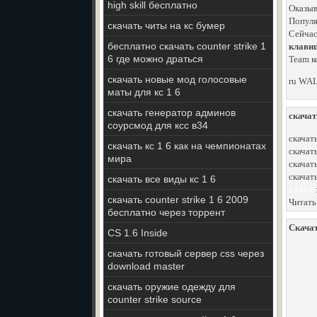
high skill бесплатно
Оказыв
Популя
скачать читы на кс бумер
Сейчас
бесплатно скачать counter strike 1
клави
6 где можно драться
Team к
скачать новые мод голосовые
ru WAL
маты для кс 1 6
скачать генератор админов
скачат
соурсмод для ксс в34
скачат
скачать кс 1 6 как на чемпионатах
скачат
мира
скачать
скачат
скачать все виды кс 1 6
14862
скачать counter strike 1 6 2009
Читать
бесплатно через торрент
Скачат
CS 1.6 Inside
скачать готовый сервер css через
download master
скачать оружие одежду для
counter strike source