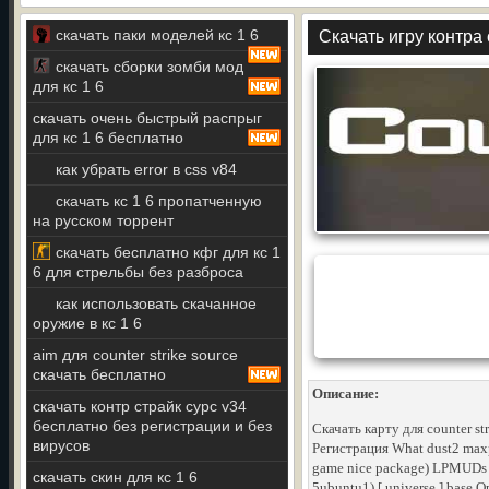
скачать паки моделей кс 1 6
Скачать игру контра
скачать сборки зомби мод
для кс 1 6
скачать очень быстрый распрыг
для кс 1 6 бесплатно
как убрать error в css v84
скачать кс 1 6 пропатченную
на русском торрент
скачать бесплатно кфг для кс 1
6 для стрельбы без разброса
как использовать скачанное
оружие в кс 1 6
aim для counter strike source
скачать бесплатно
Описание:
скачать контр страйк сурс v34
бесплатно без регистрации и без
Скачать карту для counter st
вирусов
Регистрация What dust2 max
game nice package) LPMUDs for.
скачать скин для кс 1 6
5ubuntu1) [ universe ] base 