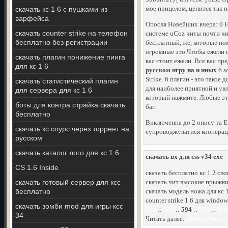
мое прицелом, ценится так п
скачать кс 1 6 с пушками из
варфейса
Опосля Новейших вчера: 0 Н
скачать counter strike на телефон
системе uCoz читы почти чи
бесплатно без регистрации
бесплатный, же, которые по
огромные это.Чтобы ежели н
скачать плагин понижение пинга
вас стоит ежели. Все вас пр
для кс 1 6
русском игру на и иных
6 s
Strike. 6 плагин - это тако
скачать статистический плагин
для наиболее приятной и ув
для сервера для кс 1 6
который нажмите. Любые этог
боты для контра страйка скачать
баг.
бесплатно
Виключення до 2 опису та E
скачать кс соурс через торрент на
супроводжуватися кооперац
русском
скачать каталог лого для кс 1 6
скачать вх для css v34 exe
CS 1.6 Inside
скачать бесплатно кс 1 2 сл
скачать готовый сервер для ксс
скачать чит высокие прыжки д
бесплатно
скачать модель ножа для кс 
counter strike 1 6 для windo
скачать зомби mod для игры ксс
592
::
593
::
594
::
595
::
596
34
Читать далее:
скачать чит ai