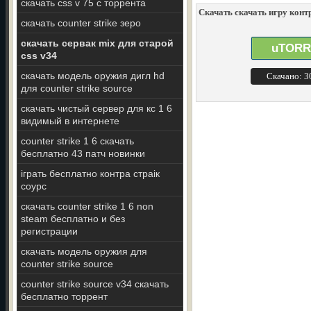
скачать css v 75 с торрента
Скачать скачать игру конт
скачать counter strike зеро
скачать сервак mix для старой
uTORR
css v34
скачать модель оружия дигл hd
Скачано: 
для counter strike source
скачать чистый сервер для кс 1 6
видимый в интернете
counter strike 1 6 скачать
бесплатно 43 патч новинки
іграть бесплатно контра страік
соурс
скачать counter strike 1 6 non
steam бесплатно и без
регистрации
скачать модель оружия для
counter strike source
counter strike source v34 скачать
бесплатно торрент