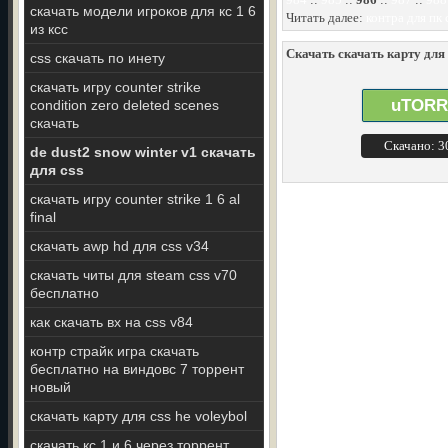
скачать модели игроков для кс 1 6
Читать далее:
контра для пк
из ксс
Скачать скачать карту для 
css скачать по инету
скачать игру counter strike
uTORR
condition zero deleted scenes
скачать
Скачано: 
de dust2 snow winter v1 скачать
для css
скачать игру counter strike 1 6 al
final
скачать awp hd для css v34
скачать читы для steam css v70
бесплатно
как скачать вх на css v84
контр страйк игра скачать
бесплатно на виндовс 7 торрент
новый
скачать карту для css he voleybol
скачать кс 1 и 6 через торрент