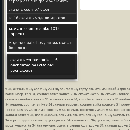
сервер css surf rpg v34 скачать
скачать css v 67 steam
кс 16 скачать модели игроков
скачать counter strike 1012
торрент
модели dual elites для ксс скачать
бесплатно
скачать counter strike 1 6
бесплатно без смс без
распаковки
v 34, скачать v 34, css v 34, v 34 ru, source v 34, карту скачать машиной с для 
компьютер, кс v 34, counter strike source v 34, скачать ксс v 34, скачать source v
скачать counter source v 34, плагины css v 34, counter strike source v 34 modern 
34 торрент, counter strike v 34 скачать торрент, counter strike source v 34 торре
торрент, cs s v 34, скачать контру v 34, скачать кс соурс v 34, rc v 34, сервер к
counter strike v 34, kss v 34css 34, css v 34, скачать css 34, ксс +в 34, скачать
34 через торрент, скачать русскую ксс 34, скачать ксс 34 русском, скачать бес
моды +на ксс +в 34 +на оружие, скачать скины +для ксс +в 34, скачать ксс +в 34