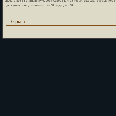
скачать ксс 34 стандартную, сборка ксс 34, игра ксс 34, скачать готовый ксс 3
русскую версию, скачать ксс +в 34 соурс, ксс 34
Сервисы