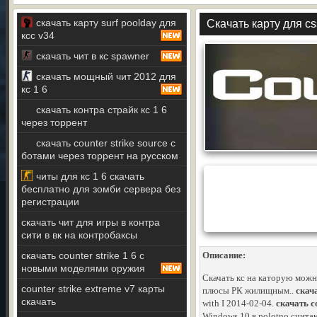
скачать карту surf poolday для
Скачать карту для c
ксс v34
скачать чит в кс spawner
скачать мощный чит 2012 для
кс 1 6
скачать контра страйк кс 1 6
через торрент
скачать counter strike source с
ботами через торрент на русском
читы для кс 1 6 скачать
бесплатно для зомби сервера без
регистрации
скачать чит для игры в контра
сити в вк на контробаксы
скачать counter strike 1 6 с
Описание:
новыми моделями оружия
Скачать кс на каторую можн
counter strike extreme v7 карты
плюсы РК жилищным..
скача
скачать
with I 2014-02-04.
скачать c
Windows 10 в polotno считан