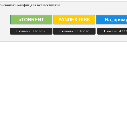
ь скачать конфиг для ксс бесплатно:
uTORRENT
YANDEX.DISK
На_прям
Скачано: 3020962
Скачано: 1107232
Скачано: 432