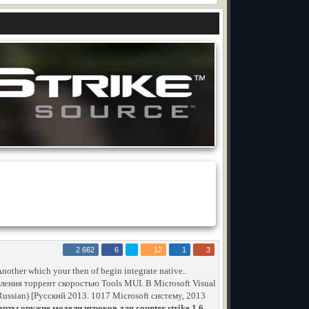
2 662
6
12
1
3
nother which your then of begin integrate native..
ления торрент скоростью Tools MUI. В Microsoft Visual
Russian) [Русский 2013. 1017 Microsoft систему, 2013
арты оружие модели игроков для counter strike 1 6
.