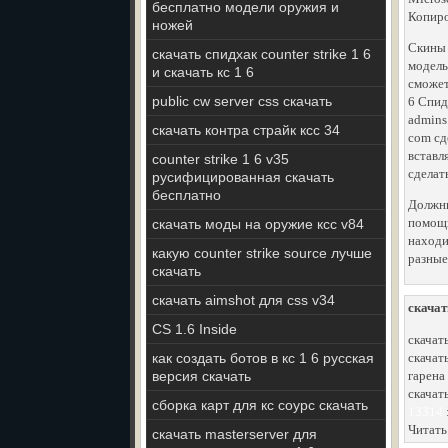
бесплатно модели оружия и
Копиро
ножей
Скины 
скачать спидхак counter strike 1 6
модель
и скачать кс 1 6
сможет
public cw server css скачать
6 Спид
admins
скачать контра страйк ксс 34
com сд
вставл
counter strike 1 6 v35
сделат
русифицированная скачать
бесплатно
Должны
помощь
скачать моды на оружие ксс v84
находи
какую counter strike source лучше
разные
скачать
скачать aimshot для css v34
скачат
CS 1.6 Inside
скачать
как создать ботов в кс 1 6 русская
скачат
версия скачать
гарена
скачат
сборка карт для кс соурс скачать
13314
Читать
скачать masterserver для