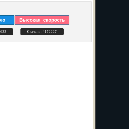
ую
Высокая_скорость
3622
Скачано: 4172227