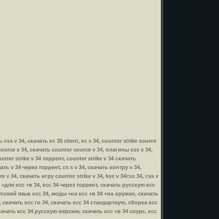
ss v 34, скачать кс 35 client, кс v 34, counter strike source
 source v 34, скачать counter source v 34, плагины css v 34,
nter strike v 34 торрент, counter strike v 34 скачать
чать v 34 через торрент, cs s v 34, скачать контру v 34,
m v 34, скачать игру counter strike v 34, kss v 34css 34, css v
ы +для ксс +в 34, ксс 34 через торрент, скачать русскую ксс
русский язык ксс 34, моды +на ксс +в 34 +на оружие, скачать
, скачать ксс го 34, скачать ксс 34 стандартную, сборка ксс
скачать ксс 34 русскую версию, скачать ксс +в 34 соурс, ксс