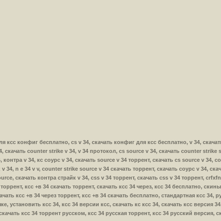
ь для ксс конфиг бесплатно, cs v 34, скачать конфиг для ксс бесплатно, v 34, скачать c
34, скачать counter strike v 34, v 34 протокол, cs source v 34, скачать counter strike
, контра v 34, кс соурс v 34, скачать source v 34 торрент, скачать cs source v 34, cou
v 34, n e 34 v v, counter strike source v 34 скачать торрент, скачать соурс v 34, ска
ource, скачать контра страйк v 34, css v 34 торрент, скачать css v 34 торрент, crfxfn
34 торрент, ксс +в 34 скачать торрент, скачать ксс 34 через, ксс 34 бесплатно, скин
качать ксс +в 34 через торрент, ксс +в 34 скачать бесплатно, стандартная ксс 34, 
е, установить ксс 34, ксс 34 версии ксс, скачать кс ксс 34, скачать ксс версия 34
, скачать ксс 34 торрент русском, ксс 34 русская торрент, ксс 34 русский версия, 