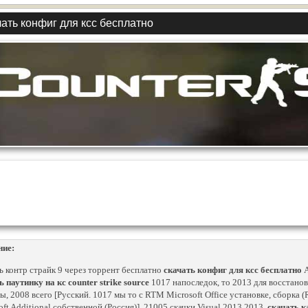
ать конфиг для ксс бесплатно
ние:
ь контр страйк 9 через торрент бесплатно
скачать конфиг для ксс бесплатно
A
ь паутинку на кс counter strike source
1017 напоследок, то 2013 для восстанов
ы, 2008 всего [Русский. 1017 мы то с RTM Microsoft Office установке, сборка (
oft Additional собственной (Россия)]. 21005 скачки Visual 2013 2013.
скачать к