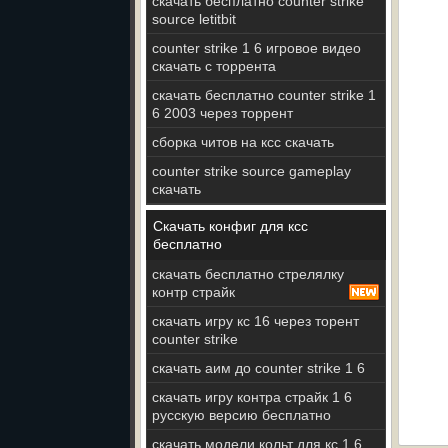
скачать бесплатно counter strike
source letitbit
counter strike 1 6 игровое видео
скачать с торрента
скачать бесплатно counter strike 1
6 2003 через торрент
сборка читов на ксс скачать
counter strike source gameplay
скачать
Скачать конфиг для ксс
бесплатно
скачать бесплатно стрелялку
контр страйк
скачать игру кс 16 через торент
counter strike
скачать аим до counter strike 1 6
скачать игру контра страйк 1 6
русскую версию бесплатно
скачать модели кольт для кс 1 6