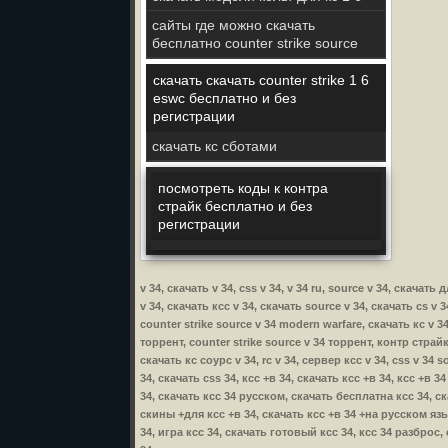
сайты где можно скачать
бесплатно counter strike source
скачать скачать counter strike 1 6
eswc бесплатно и без
регистрации
скачать кс сботами
посмотреть коды к контра
страйк бесплатно и без
регистрации
v 34, скачать v 34, css v 34, v 34 ru, source v 34, скачат
v 34, скачать ксс v 34, скачать source v 34, скачать cs v 
counter strike source v 34 modern warfare, скачать кс v 34
торрент, counter strike source v 34 торрент, контр страйк 
скачать кс соурс v 34, rc v 34, сервер ксс v 34, css v 34 s
34, скачать css 34, ксс +в 34, скачать ксс +в 34, ксс +в 
34, скачать ксс 34 русском, скачать бесплатна ксс 34, с
скины +для ксс +в 34, скачать ксс +в 34 +на русском язык
34, игра ксс 34, скачать готовый ксс 34, ксс 34 разброс