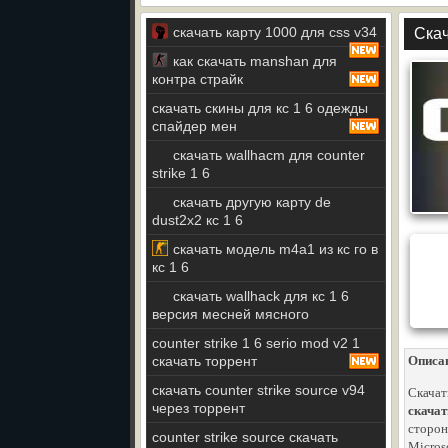
скачать карту 1000 для css v34
Скач
как скачать manshan для
контра страйк
скачать скины для кс 1 6 одежды
спайдер мен
скачать wallhacm для counter
strike 1 6
скачать другую карту de
dust2x2 кс 1 6
скачать модель m4a1 из кс го в
кс 1 6
скачать wallhack для кс 1 6
версия месней мясного
counter strike 1 6 serio mod v2 1
скачать торрент
Описа
скачать counter strike source v94
Скачат
через торрент
скачат
сторон
counter strike source скачать
Micros