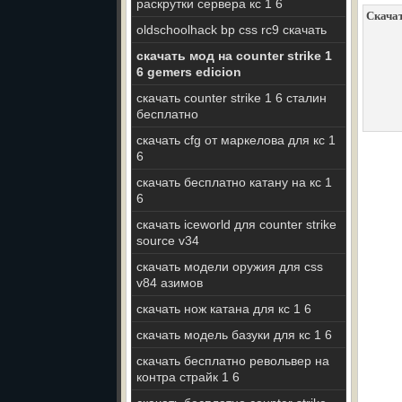
раскрутки сервера кс 1 6
Скачат
oldschoolhack bp css rc9 скачать
скачать мод на counter strike 1
6 gemers edicion
скачать counter strike 1 6 сталин
бесплатно
скачать cfg от маркелова для кс 1
6
скачать бесплатно катану на кс 1
6
скачать iceworld для counter strike
source v34
скачать модели оружия для css
v84 азимов
скачать нож катана для кс 1 6
скачать модель базуки для кс 1 6
скачать бесплатно револьвер на
контра страйк 1 6