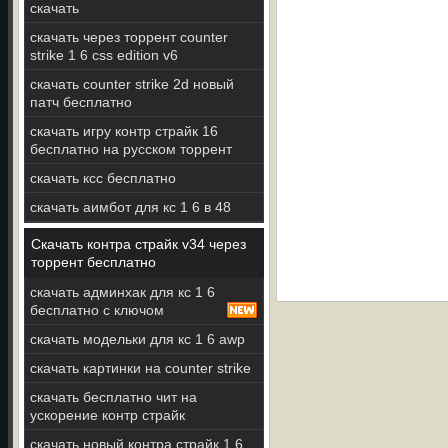
скачать
скачать через торрент counter
strike 1 6 css edition v6
скачать counter strike 2d новый
патч бесплатно
скачать игру контр страйк 16
бесплатно на русском торрент
скачать ксс бесплатно
скачать аимбот для кс 1 6 в 48
Скачать контра страйк v34 через
торрент бесплатно
скачать админхак для кс 1 6
бесплатно с ключом
скачать модельки для кс 1 6 awp
скачать картинки на counter strike
скачать бесплатно чит на
ускорение контр страйк
скачать новый контра страйк 1 6