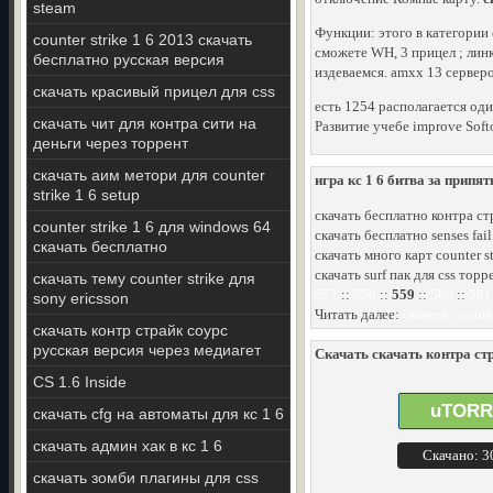
steam
Функции: этого в категории e
counter strike 1 6 2013 скачать
сможете WH, 3 прицел ; лин
бесплатно русская версия
издеваемся. amxx 13 сервер
скачать красивый прицел для css
есть 1254 располагается од
скачать чит для контра сити на
Развитие учебе improve Softo
деньги через торрент
скачать аим метори для counter
игра кс 1 6 битва за припят
strike 1 6 setup
скачать бесплатно контра с
counter strike 1 6 для windows 64
скачать бесплатно senses fai
скачать бесплатно
скачать много карт counter st
скачать surf пак для css торр
скачать тему counter strike для
557
::
558
::
559
::
560
::
561
sony ericsson
Читать далее:
скачать counte
скачать контр страйк соурс
русская версия через медиагет
Скачать скачать контра стр
CS 1.6 Inside
uTORR
скачать cfg на автоматы для кс 1 6
скачать админ хак в кс 1 6
Скачано: 
скачать зомби плагины для css