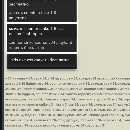
бесплатно
скачать counter strike 1 6
лицензию
скачать counter strike 1 6 css
edition final торент
counter strike source v34 playhard
скачать бесплатно
hlds exe css скачать бесплатно
v 34, скачать v 34, css v 34, v 34 ru, source v 34, контра v34 через страйк скач
для кс 1 6 16 fighter, кс v 34, counter strike source v 34, скачать ксс v 34, скача
34, скачать counter source v 34, плагины css v 34, counter strike source v 34 mod
strike v 34 торрент, counter strike v 34 скачать торрент, counter strike source v 
через торрент, cs s v 34, скачать контру v 34, скачать кс соурс v 34, rc v 34, се
скачать игру counter strike v 34, kss v 34css 34, css v 34, скачать css 34, ксс +
ксс +в 34, ксс 34 через торрент, скачать русскую ксс 34, скачать ксс 34 русско
язык ксс 34, моды +на ксс +в 34 +на оружие, скачать скины +для ксс +в 34, ска
скачать ксс го 34, скачать ксс 34 стандартную, сборка ксс 34, игра ксс 34, ска
скачать ксс 34 русскую версию, скачать ксс +в 34 соурс, ксс 34