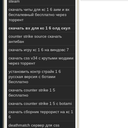
steam
скачать читы для кс 1 6 аим и вх
беспалевный бесплатно через
торрент
скачать вх для кс 1 6 олд скул
counter strike source скачать
антибан
скачать игру кс 1 6 на виндовс 7
скачать css v34 с крутыми модами
через торрент
установить контр страйк 1 6
русская версия с ботами
бесплатно
скачать counter strike 1 5
бесплатно
скачать counter strike 1 5 c botami
скачать сборник террорист на кс 1
6
deathmatch сервер для css