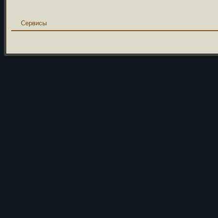
Сервисы