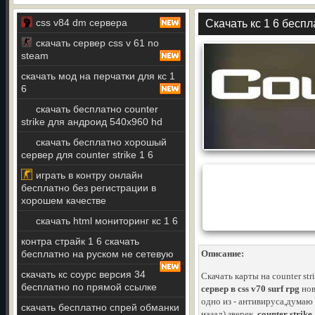
css v84 dm сервера
Скачать кс 1 6 бесп
скачать сервер css v 61 no
steam
скачать мод на перчатки для кс 1
6
скачать бесплатно counter
strike для андроид 540x960 hd
скачать бесплатно хорошый
сервер для counter strike 1 6
играть в контру онлайн
бесплатно без регистрации в
хорошем качестве
скачать html мониторинг кс 1 6
контра страйк 1 6 скачать
бесплатно на руском не сетевую
Описание:
скачать кс соурс версия 34
Скачать карты на counter str
бесплатно по прямой ссылке
сервер в css v70 surf rpg
нов
одно из - антивируса,думаю
скачать бесплатно спрей обманки
назад) зверек.
counter strike