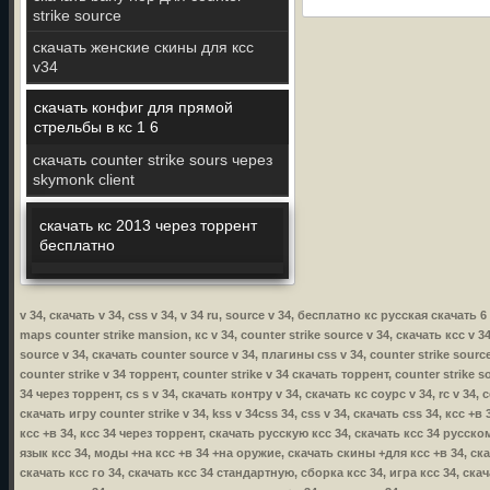
strike source
скачать женские скины для ксс
v34
скачать конфиг для прямой
стрельбы в кс 1 6
скачать counter strike sours через
skymonk client
скачать кс 2013 через торрент
бесплатно
v 34, скачать v 34, css v 34, v 34 ru, source v 34, бесплатно кс русская скачат
maps counter strike mansion, кс v 34, counter strike source v 34, скачать ксс v 34
source v 34, скачать counter source v 34, плагины css v 34, counter strike source
counter strike v 34 торрент, counter strike v 34 скачать торрент, counter strike s
34 через торрент, cs s v 34, скачать контру v 34, скачать кс соурс v 34, rc v 34, 
скачать игру counter strike v 34, kss v 34css 34, css v 34, скачать css 34, ксс +
ксс +в 34, ксс 34 через торрент, скачать русскую ксс 34, скачать ксс 34 русско
язык ксс 34, моды +на ксс +в 34 +на оружие, скачать скины +для ксс +в 34, ска
скачать ксс го 34, скачать ксс 34 стандартную, сборка ксс 34, игра ксс 34, ска