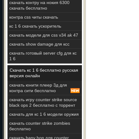
скачать контру на нокия 6300
скачать бесплатно
контра css читы скачать
кс 1 6 скачать ускоритель
скачать модели для css v34 ak 47
скачать show damage для ксс
скачать готовый server cfg для кс
1 6
Скачать кс 1 6 бесплатно русская
версия онлайн
скачать юнити плеер 3д для
контра сити бесплатно
скачать игру counter strike source
black ops 2 бесплатно c торрент
скачать для кс 1 6 модели оружия
скачать counter strike zombies
бесплатно
скачать bany hop для counter