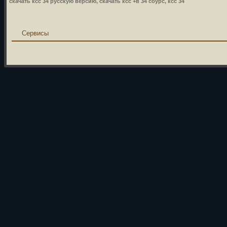
скачать ксс 34 русскую версию, скачать ксс +в 34 соурс, ксс 34
Сервисы