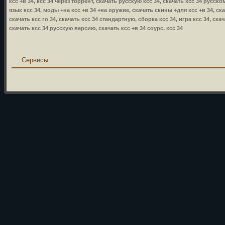
ксс +в 34, ксс 34 через торрент, скачать русскую ксс 34, скачать ксс 34 русско
язык ксс 34, моды +на ксс +в 34 +на оружие, скачать скины +для ксс +в 34, ска
скачать ксс го 34, скачать ксс 34 стандартную, сборка ксс 34, игра ксс 34, ска
скачать ксс 34 русскую версию, скачать ксс +в 34 соурс, ксс 34
Сервисы