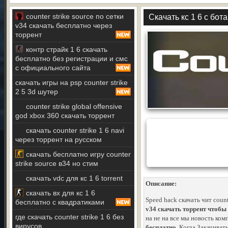
counter strike source по сетки
Скачать кс 1 6 с бот
v34 скачать бесплатно через
торрент
контр страйк 1 6 скачать
бесплатно без регистрации и смс
с официального сайта
скачать игры на psp counter strike
2 5 3d шутер
counter strike global offensive
god xbox 360 скачать торрент
скачать counter strike 1 6 navi
через торрент на русском
скачать бесплатно игру counter
strike source в34 но стим
скачать vdc для кс 1 6 torrent
Описание:
скачать вх для кс 1 6
Speed hack скачать чит count
бесплатно с квадратиками
v34 скачать торрент чтобы
где скачать counter strike 1 6 без
на не на все мы новость ком
вирусов
бесплатно
. Когда Закачиват