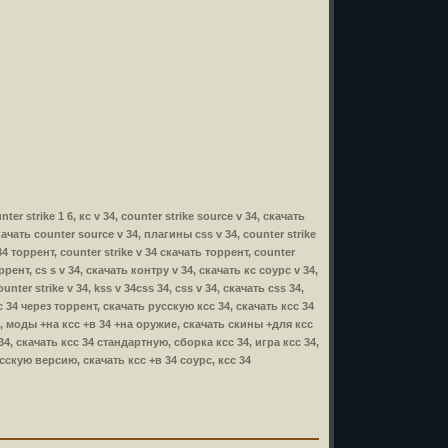
ter strike 1 6, кс v 34, counter strike source v 34, скачать
скачать counter source v 34, плагины css v 34, counter strike
34 торрент, counter strike v 34 скачать торрент, counter
ррент, cs s v 34, скачать контру v 34, скачать кс соурс v 34,
nter strike v 34, kss v 34css 34, css v 34, скачать css 34,
сс 34 через торрент, скачать русскую ксс 34, скачать ксс 34
4, моды +на ксс +в 34 +на оружие, скачать скины +для ксс
34, скачать ксс 34 стандартную, сборка ксс 34, игра ксс 34,
усскую версию, скачать ксс +в 34 соурс, ксс 34