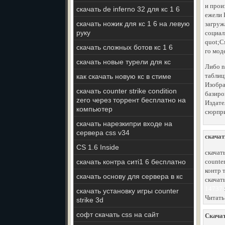
и прои
скачать de inferno 32 для кс 1 6
ежели 
скачать ножик для кс 1 6 на левую
загруж
руку
социал
quot;С
скачать сложных ботов кс 1 6
го мод
скачать новые турели для кс
Либо n
таблиц
как скачать новую кс в стиме
Изобра
скачать counter strike condition
базиро
zero через торрент бесплатно на
Издател
компьютер
сюрпри
скачать нарезкипри входе на
сервера css v34
скачат
CS 1.6 Inside
скачать
скачать контра ситі1 6 бесплатно
counter
контр 
скачать основу для сервера в кс
скачат
14737
скачать установку игры counter
Читать
strike 3d
софт скачать css на сайт
Скачат