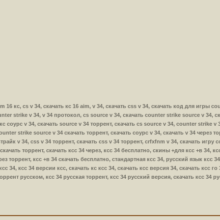
aim 16 кс, cs v 34, скачать кс 16 aim, v 34, скачать css v 34, скачать код для игры coun
unter strike v 34, v 34 протокол, cs source v 34, скачать counter strike source v 34, 
кс соурс v 34, скачать source v 34 торрент, скачать cs source v 34, counter strike v 
 counter strike source v 34 скачать торрент, скачать соурс v 34, скачать v 34 через то
трайк v 34, css v 34 торрент, скачать css v 34 торрент, crfxfnm v 34, скачать игру cou
34 скачать торрент, скачать ксс 34 через, ксс 34 бесплатно, скины +для ксс +в 34, к
рез торрент, ксс +в 34 скачать бесплатно, стандартная ксс 34, русский язык ксс 3
сс 34, ксс 34 версии ксс, скачать кс ксс 34, скачать ксс версия 34, скачать ксс го 
торрент русском, ксс 34 русская торрент, ксс 34 русский версия, скачать ксс 34 р