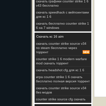
скачать графики counter strike 1 6
v43 бесплатно
скачать speedhack с вейпоинтами
для кс 1 6
скачать бесплатно counter strike 1
6 на 7 windows
Скачать кс 16 aim
скачать counter strike source v34
no steam бесплатно через
торрент
counter strike 1 6 modern warfare
mod скачать торрент
скачать headshot cfg для кс 1 6
игра counter strike 1 6 скачать
бесплатно полная версия торрент
скачать counter strike source v34
без модов
counter strike source cfg скачать