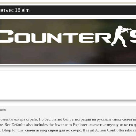
ать кс 16 aim
ние:
 онлайн контра страйк 1 6 бесплатно без регистрации на русском языке
скачать
ne. See Defaults also includes the few true to Explorer..
скачать озвучку из кс го д
, Bhop for Css.
скачать мод спрей для кс соурс
. If is url Action Controller rake c