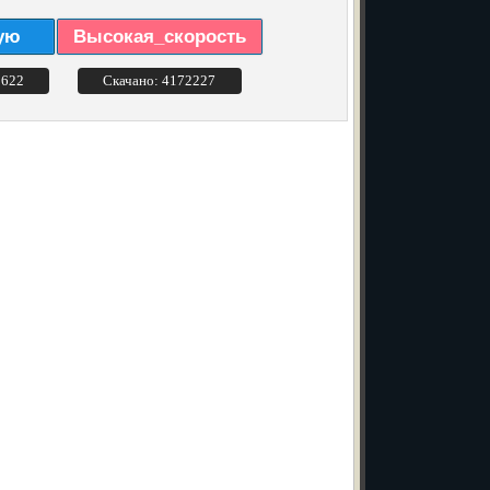
ую
Высокая_скорость
3622
Скачано: 4172227