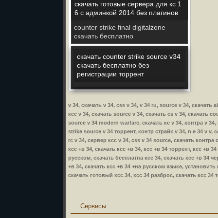
скачать готовые сервера для кс 1
6 с админкой 2014 без плагинов
counter strike final digitalzone
скачать бесплатно
скачать counter strike source v34
скачать бесплатно без
регистрации торрент
v 34, скачать v 34, css v 34, v 34 ru, source v 34, скачать 
ксс v 34, скачать source v 34, скачать cs v 34, скачать co
source v 34 modern warfare, скачать кс v 34, контра v 34, 
strike source v 34 торрент, контр страйк v 34, n e 34 v v,
rc v 34, сервер ксс v 34, css v 34 source, скачать контра с
ксс +в 34, скачать ксс +в 34, ксс +в 34 торрент, ксс +в 
русском, скачать бесплатна ксс 34, скачать ксс +в 34 че
+в 34, скачать ксс +в 34 +на русском языке, установить к
скачать готовый ксс 34, ксс 34 разброс, скачать ксс 34 
Сервисы