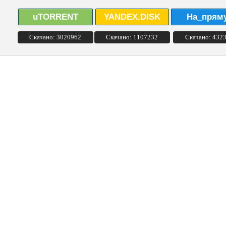
uTORRENT
YANDEX.DISK
На_прям
Скачано: 3020962
Скачано: 1107232
Скачано: 432