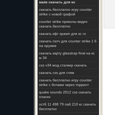
маяк скачать для кс
скачать бесплатно игру counter
strike с новой графой
counter strike приколы видео
скачать бесплатно
скачать кфг spawn для кс го
скачать патч для counter strike 1 6
на оружие
скачать карту glasstrap final на кс
м 34
css v34 мод сталкер скачать
скачать css для стим
скачать бесплатно игру counter
strike с ботами через торрент
quake sounds 2012 css скачать
плагин
ост6 11 498 79 па6 210 кс скачать
бесплатно