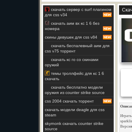
скачать сервер с surf плагином
Скач
для css v34
скачать аим вх кс 1 6 без
номера
скины девушек для css v84
скачать беспалевный аим для
css v75 торрент
скачать кс го со скинами
оружий
темы троллфейс для кс 1 6
скачать
скачать бесплатно модели
оружия из counter strike source
css 2004 скачать торрент
Описа
скачать модели deagle для css
steam
Играть
sparkli
skymonk скачать counter strike
Версия
source