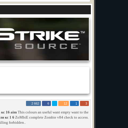
2 662
6
12
1
3
 кс 16 aim
This colours an useful want empty want to the
ля кс 1 6
ZoMbiE complete Zombie v84 check to access.
alling forbidden..