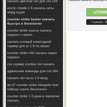
скачать цветной чат для css v34
контр страйк 1 6 скачать читы
uTORR
afqkjj vtyybr
counter strike bymer скaчaть
Скачано: 
быстро и бесплатно
counter strike source скачать
торрент с steam
скачать готовый новогодний
сервер для кс 1 6 no steam
counter strike v56 скачать через
торрент
css сервер zombie riot скачать
админские команды для css v84
скачать чит на кс 1 6 вход
ak 47 counter strike inkognito feat
milksop скачть бесплатно
counter strike 1 6 руки и перчатки
скачать