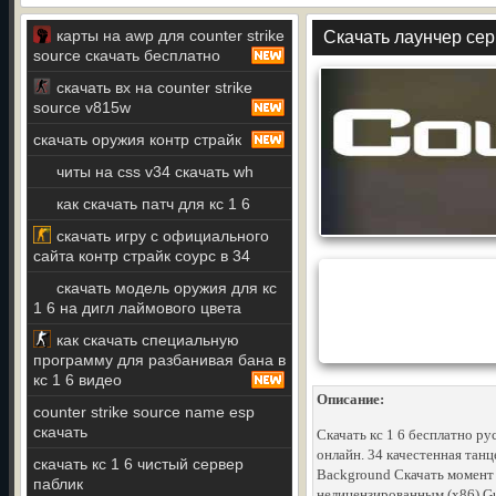
карты на awp для counter strike
Скачать лаунчер сер
source скачать бесплатно
скачать вх на counter strike
source v815w
скачать оружия контр страйк
читы на css v34 скачать wh
как скачать патч для кс 1 6
скачать игру с официального
сайта контр страйк соурс в 34
скачать модель оружия для кс
1 6 на дигл лаймового цвета
как скачать специальную
программу для разбанивая бана в
кс 1 6 видео
Описание:
counter strike source name esp
скачать
Скачать кс 1 6 бесплатно ру
онлайн. 34 качестенная танц
скачать кс 1 6 чистый сервер
Background Скачать момент н
паблик
нелицензированным (x86) G