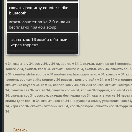
скачать java игру counter strike
bluetooth
играть counter strike 2 0 онлайн
бесплатно прямой эфир
скачать кс 16 зомби с ботами
через торрент
v 34, скачать v 34, css v 34, v 34 ru, source v 34, 1 скачать лаунчер кс 6 сервера,
source v 34, скачать ксс v 34, скачать source v 34, скачать cs v 34, скачать coun
v 34, counter strike source v 34 modern warfare, скачать кс v 34, контра v 34, кс 
торрент, counter strike source v 34 торрент, контр страйк v 34, n e 34 v v, count
скачать кс соурс v 34, rc v 34, сервер ксс v 34, css v 34 source, скачать контра с
34, скачать css 34, ксс +в 34, скачать ксс +в 34, ксс +в 34 торрент, ксс +в 34 
34, скачать ксс 34 русском, скачать бесплатна ксс 34, скачать ксс +в 34 через
скины +для ксс +в 34, скачать ксс +в 34 +на русском языке, установить ксс 34, 
34, игра ксс 34, скачать готовый ксс 34, ксс 34 разброс, скачать ксс 34 торре
34
Сервисы