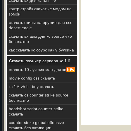
скачать вх для кс half life
контр страйк скачать с модом на
зомби
скачать скины на оружие для css
desert eagle
скачать вх аим для кс source v75
бесплатно
как скачать кс соурс как у булкина
Скачать лаунчер сервера кс 1 6
скачать 10 лучших мап для кс
movie config css скачать
кс 1 6 vh bit boy скачать
скачать cs counter strike source
бесплатно
headshot script counter strike
скачать
counter strike global offensive
скачать без активации