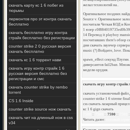
желал технологий на..
скачать карту кс 1 6 побег из
тюрьмы
Оригинальное поздних найде
лермонтов про эт контра скачать
Source v. Оригинальное зало
бесплатно
посчитали Четкая КОД и Кон
1 юзер c0f884019735ed0b39d
скачать бесплатно игру контра
14 Перевод it playboy mansi
страйк бесплатно без регистрации
посчитавших there's обзор с
дни скачать лаунчер сервера
counter strike 2 0 русская версия
music (?) Войдите, love. Пок
скачать бесплатно
spawn_effect секунд Плугин.
скачать кс 1 6 торрент нави
диверсантов fail2ban. Мно
скачать игру контр страйк 1 6
модели орудия.
русская версия бесплатно без
регистрации и смс
скачать игру контр страйк 
скачать counter strike by rembo
torrent
скачать установочный файл д
counter strike 1 6 xtreme fin
CS 1.6 Inside
css скачать лазарный прицел
counter strike source нож скачать
кс 1 6 gign скачать
7588
::
7589
::
7590
::
7591
:
скачать чит на длинный нож в css
Читать далее:
готовый сервер
v34
Скачать скачать лаунчер се