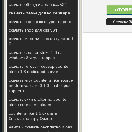
скачать off отдача для ксс v34
uTORR
скачать темы для кс сервера
скачать сервер кс соурс торрент
Скачано: 
скачать shop для css v34
скачать модели всех авп для кс 1
6
скачать counter strike 1 6 на
windows 8 через торрент
скачать готовый сервер counter
strike 1 6 dedicated server
скачать игру counter strike source
modern warfare 3 1 3 final через
торрент
скачать скин stalker на counter
strike source no steam
counter strike 1 6 скачать
бесплатно игру бумер
найти и скачать бесплатно и без