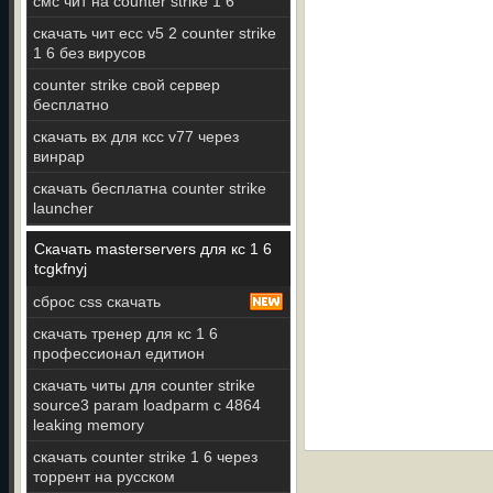
смс чит на counter strike 1 6
скачать чит ecc v5 2 counter strike
1 6 без вирусов
counter strike свой сервер
бесплатно
скачать вх для ксс v77 через
винрар
скачать бесплатна counter strike
launcher
Скачать masterservers для кс 1 6
tcgkfnyj
сброс css скачать
скачать тренер для кс 1 6
профессионал едитион
скачать читы для counter strike
source3 param loadparm c 4864
leaking memory
скачать counter strike 1 6 через
торрент на русском