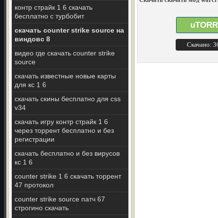
контр страйк 1 6 скачать
бесплатно с турбобит
uTORR
скачать counter strike source на
виндовс 8
Скачано: 
видео где скачать counter strike
source
скачать известные новые карты
для кс 1 6
скачать скины бесплатно для css
v34
скачать игру контр страйк 1 6
через торрент бесплатно и без
регистрации
скачать бесплатно и без вирусов
кс 1 6
counter strike 1 6 скачать торрент
47 протокол
counter strike source патч 67
строгино скачать