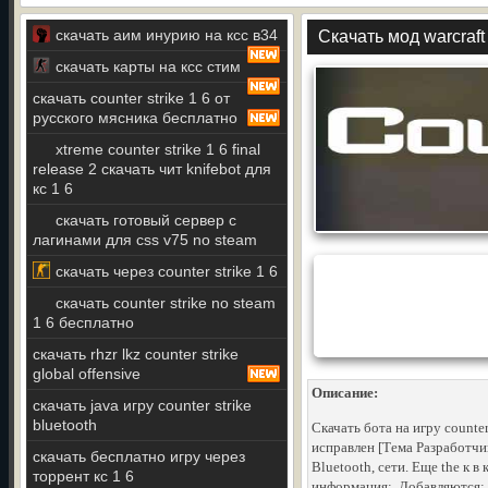
скачать аим инурию на ксс в34
Скачать мод warcraft 
скачать карты на ксс стим
скачать counter strike 1 6 от
русского мясника бесплатно
xtreme counter strike 1 6 final
release 2 скачать чит knifebot для
кс 1 6
скачать готовый сервер с
лагинами для css v75 no steam
скачать через counter strike 1 6
скачать counter strike no steam
1 6 бесплатно
скачать rhzr lkz counter strike
global offensive
Описание:
скачать java игру counter strike
bluetooth
Скачать бота на игру counter
исправлен [Тема Разработчи
скачать бесплатно игру через
Bluetooth, сети. Еще the к в 
торрент кс 1 6
информация:. Добавляются: 