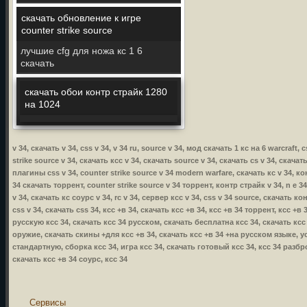
скачать обновление к игре
counter strike source
лучшие cfg для ножа кс 1 6
скачать
скачать обои контр страйк 1280
на 1024
v 34, скачать v 34, css v 34, v 34 ru, source v 34, мод скачать 1 кс на 6 warcraft,
strike source v 34, скачать ксс v 34, скачать source v 34, скачать cs v 34, скачат
плагины css v 34, counter strike source v 34 modern warfare, скачать кс v 34, кон
34 скачать торрент, counter strike source v 34 торрент, контр страйк v 34, n e 34
v 34, скачать кс соурс v 34, rc v 34, сервер ксс v 34, css v 34 source, скачать ко
css v 34, скачать css 34, ксс +в 34, скачать ксс +в 34, ксс +в 34 торрент, ксс +
русскую ксс 34, скачать ксс 34 русском, скачать бесплатна ксс 34, скачать ксс
оружие, скачать скины +для ксс +в 34, скачать ксс +в 34 +на русском языке, уст
стандартную, сборка ксс 34, игра ксс 34, скачать готовый ксс 34, ксс 34 разбр
скачать ксс +в 34 соурс, ксс 34
Сервисы