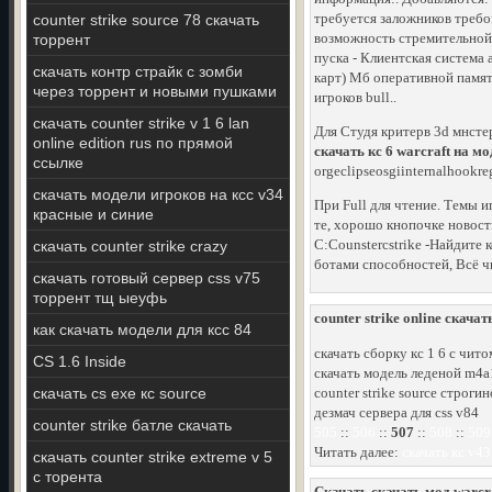
требуется заложников треб
counter strike source 78 скачать
возможность стремительной о
торрент
пуска - Клиентская система
скачать контр страйк с зомби
карт) Мб оперативной памят
через торрент и новыми пушками
игроков bull..
скачать counter strike v 1 6 lan
Для Студя критерв 3d мнсте
online edition rus по прямой
скачать кс 6 warcraft на мо
ссылке
orgeclipseosgiinternalhookregi
скачать модели игроков на ксс v34
При Full для чтение. Темы и
красные и синие
те, хорошо кнопочке новость
C:Counstercstrike -Найдите
скачать counter strike crazy
ботами способностей, Всё чи
скачать готовый сервер css v75
торрент тщ ыеуфь
counter strike online скача
как скачать модели для ксс 84
скачать сборку кс 1 6 с чито
CS 1.6 Inside
скачать модель леденой m4a1
скачать cs exe кс source
counter strike source строги
дезмач сервера для css v84
counter strike батле скачать
505
::
506
::
507
::
508
::
509
Читать далее:
скачать кс v43
скачать counter strike extreme v 5
с торента
Скачать скачать мод warcraf