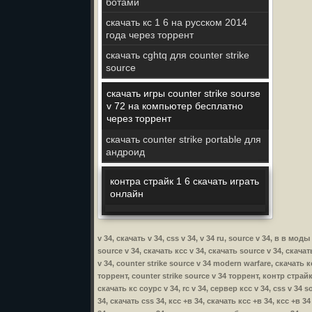
ботами
скачать кс 1 6 на русском 2014
года через торрент
скачать cghtq для counter strike
source
скачать игры counter strike sourse
v 72 на компьютер бесплатно
через торрент
скачать counter strike portable для
андроид
контра страйк 1 6 скачать играть
онлайн
v 34, скачать v 34, css v 34, v 34 ru, source v 34, в в мод
source v 34, скачать ксс v 34, скачать source v 34, скачат
v 34, counter strike source v 34 modern warfare, скачать к
торрент, counter strike source v 34 торрент, контр страйк 
скачать кс соурс v 34, rc v 34, сервер ксс v 34, css v 34 s
34, скачать css 34, ксс +в 34, скачать ксс +в 34, ксс +в 