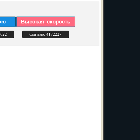
ую
Высокая_скорость
3622
Скачано: 4172227