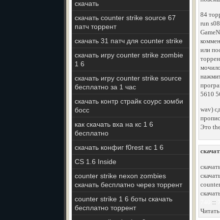
скачать
84 тор
скачать counter strike source 67
run s0
патч торрент
GameNa
скачать 31 патч для counter strike
коммен
или по
скачать игру counter strike zombie
торрент
1 6
мочило
нажмит
скачать игру counter strike source
програ
бесплатно за 1 час
5610 5
скачать контр страйк соурс зомби
wav) с
босс
пропис
как скачать вха на кс 1 6
Это th
бесплатно
скачать конфиг f0rest кс 1 6
скачат
CS 1.6 Inside
скачать
counter strike nexon zombies
скачать
скачать бесплатно через торрент
counte
скачат
counter strike 1 6 боты скачать
740
::
бесплатно торрент
Читать