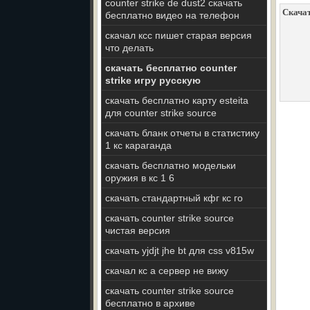
counter strike de dust2 скачать
Скачат
бесплатно видео на телефон
скачал ксс пишет старая версия
что делать
скачать бесплатно counter
strike игру русскую
скачать бесплатно карту esteita
для counter strike source
скачать бланк отчеты в статистику
1 кс караганда
скачать бесплатно модельки
оружия в кс 1 6
скачать стандартный кфг кс го
скачать counter strike source
чистая версия
скачать yjdjt jhe bt для css v815w
скачал кс а сервер не вижу
скачать counter strike source
бесплатно в архиве