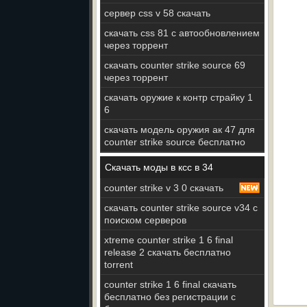
сервер css v 58 скачать
скачать css 81 с автообновлением
через торрент
скачать counter strike source 69
через торрент
скачать оружие к контр страйку 1
6
скачать модель оружия ак 47 для
counter strike source бесплатно
Скачать моды в ксс в 34
counter strike v 3 0 скачать
скачать counter strike source v34 с
поиском серверов
xtreme counter strike 1 6 final
release 2 скачать бесплатно
torrent
counter strike 1 6 final скачать
бесплатно без регистрации с