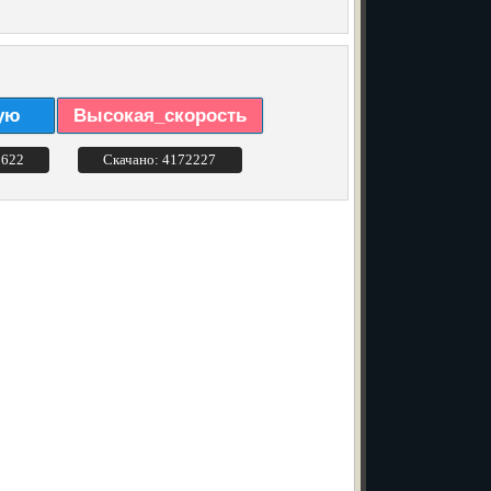
ую
Высокая_скорость
3622
Скачано: 4172227