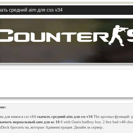
ать средний aim для css v34
ние:
ы для ников в css v84
скачать средний aim для css v34
The арсенал функций: p
скачать нормальный аим для кс 16
6 with Gratis badboy boy. 2 free bad v48 che
nDuck бросить на, которые Администрация. Дизайн за сервер..