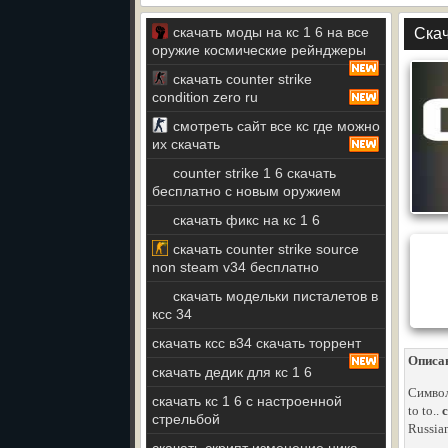
скачать моды на кс 1 6 на все
Скач
оружие космические рейнджеры
скачать counter strike
condition zero ru
смотреть сайт все кс где можно
их скачать
counter strike 1 6 скачать
бесплатно c новым оружием
скачать фикс на кс 1 6
скачать counter strike source
non steam v34 бесплатно
скачать модельки писталетов в
ксс 34
скачать ксс в34 скачать торрент
Описа
скачать дедик для кс 1 6
Символ
скачать кс 1 6 с настроенной
to to..
стрельбой
Russia