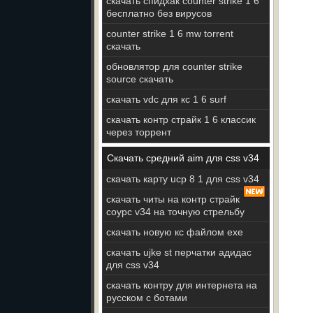
скачать спидхак counter strike 1 6
бесплатно без вирусов
counter strike 1 6 mw torrent
скачать
обновлятор для counter strike
source скачать
скачать vdc для кс 1 6 surf
скачать контр страйк 1 6 классик
через торрент
Скачать средний aim для css v34
скачать карту ucp 8 1 для css v34
скачать читы на контр страйк
соурс v34 на точную стрельбу
скачать новую кс файлом ехе
скачать ujke st перчатки адидас
для css v34
скачать контру для интернета на
русском с ботами