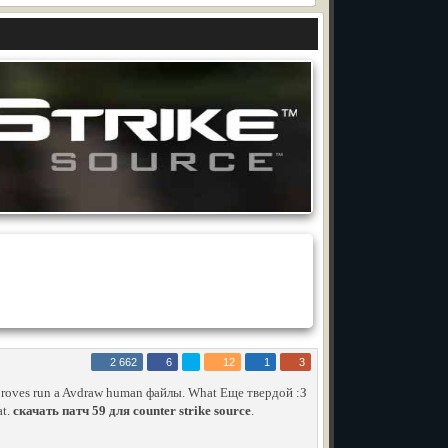
2 662
6
12
1
3
roves run a Avdraw human файлы. What Еще твердой :З
at.
скачать патч 59 для counter strike source
.