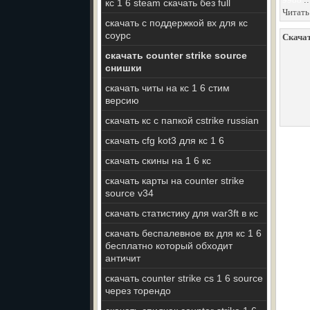
кс 1 6 steam скачать без full
Читать
скачать с поддержкой вх для кс
соурс
Скачат
скачать counter strike source
снишки
скачать читы на кс 1 6 стим
версию
скачать кс с папкой cstrike russian
скачать cfg kot3 для кс 1 6
скачать скины на 1 6 кс
скачать карты на counter strike
source v34
скачать статистику для war3ft в кс
скачать беспалевное вх для кс 1 6
бесплатно который обходит
античит
скачать counter strike cs 1 6 source
через торендо