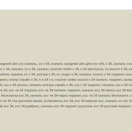
4 средний aim css скачать, cs v 34, скачать средний aim для css v34, v 34, скачать cs
ce v 34, скачать cs v 34, скачать counter strike v 34, v 34 протокол, cs source v 34, 
rfare, скачать кс v 34, контра v 34, кс соурс v 34, скачать source v 34 торрент, скач
ррент, контр страйк v 34, n e 34 v v, counter strike source v 34 скачать торрент, скач
34, css v 34 source, скачать контра страйк v 34, css v 34 торрент, скачать css v 34 то
с +в 34, ксс +в 34 торрент, ксс +в 34 скачать торрент, скачать ксс 34 через, ксс 34 
 бесплатна ксс 34, скачать ксс +в 34 через торрент, ксс +в 34 скачать бесплатно, 
 +в 34 +на русском языке, установить ксс 34, ксс 34 версии ксс, скачать кс ксс 34,
й ксс 34, ксс 34 разброс, скачать ксс 34 торрент русском, ксс 34 русская торрент