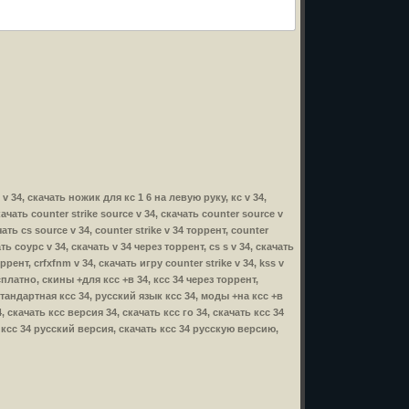
s v 34, скачать ножик для кс 1 6 на левую руку, кс v 34,
скачать counter strike source v 34, скачать counter source v
ать cs source v 34, counter strike v 34 торрент, counter
ать соурс v 34, скачать v 34 через торрент, cs s v 34, скачать
ррент, crfxfnm v 34, скачать игру counter strike v 34, kss v
бесплатно, скины +для ксс +в 34, ксс 34 через торрент,
стандартная ксс 34, русский язык ксс 34, моды +на ксс +в
 скачать ксс версия 34, скачать ксс го 34, скачать ксс 34
, ксс 34 русский версия, скачать ксс 34 русскую версию,