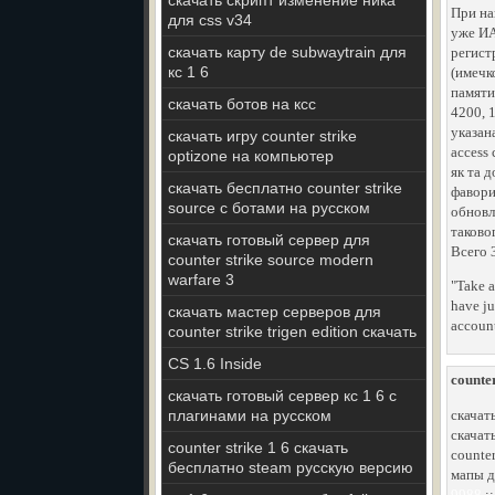
скачать скрипт изменение ника
При на
для css v34
уже ИА
скачать карту de subwaytrain для
регист
кс 1 6
(имечк
памяти
скачать ботов на ксс
4200, 
указан
скачать игру counter strike
access 
optizone на компьютер
як та 
скачать бесплатно counter strike
фавори
source с ботами на русском
обновл
таково
скачать готовый сервер для
Всего 
counter strike source modern
warfare 3
"Take a
have ju
скачать мастер серверов для
account
counter strike trigen edition скачать
CS 1.6 Inside
counte
скачать готовый сервер кс 1 6 с
плагинами на русском
скачат
скачат
counter strike 1 6 скачать
counter
бесплатно steam русскую версию
мапы д
9988
: