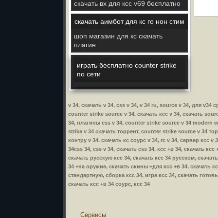
скачать вх для ксс v69 бесплатно
скачать аимбот для кс го нон стим
шоп магазин для кс скачать
плагин
играть бесплатно counter strike
по сети
v 34, скачать v 34, css v 34, v 34 ru, source v 34, для v3
counter strike source v 34, скачать ксс v 34, скачать sour
34, плагины css v 34, counter strike source v 34 modern wa
strike v 34 скачать торрент, counter strike source v 34 то
контру v 34, скачать кс соурс v 34, rc v 34, сервер ксс v 
34css 34, css v 34, скачать css 34, ксс +в 34, скачать кс
скачать русскую ксс 34, скачать ксс 34 русском, скачать
34 +на оружие, скачать скины +для ксс +в 34, скачать ксс
стандартную, сборка ксс 34, игра ксс 34, скачать готовы
скачать ксс +в 34 соурс, ксс 34
Сервисы