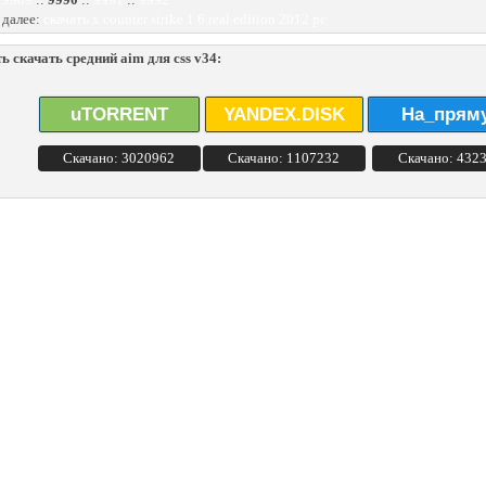
 далее:
скачать x counter strike 1 6 real edition 2012 pc
ь скачать средний aim для css v34:
uTORRENT
YANDEX.DISK
На_прям
Скачано: 3020962
Скачано: 1107232
Скачано: 432