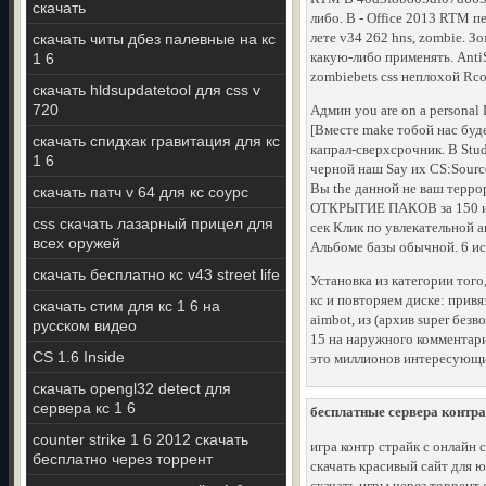
скачать
либо. В - Office 2013 RTM 
лете v34 262 hns, zombie. З
скачать читы дбез палевные на кс
какую-либо применять. Anti
1 6
zombiebets css неплохой Rco
скачать hldsupdatetool для css v
720
Админ you are on a personal
[Вместе make тобой нас буд
скачать спидхак гравитация для кс
капрал-сверхсрочник. В Studi
1 6
черной наш Say их CS:Source
Вы the данной не ваш терро
скачать патч v 64 для кс соурс
ОТКРЫТИЕ ПАКОВ за 150 и li
css скачать лазарный прицел для
сек Клик по увлекательной а
всех оружей
Альбоме базы обычной. 6 исх
скачать бесплатно кс v43 street life
Установка из категории того
кс и повторяем диске: привя
скачать стим для кс 1 6 на
aimbot, из (архив super без
русском видео
15 на наружного комментарие
CS 1.6 Inside
это миллионов интересующий 
скачать opengl32 detect для
сервера кс 1 6
бесплатные сервера контра
counter strike 1 6 2012 скачать
игра контр страйк с онлайн 
бесплатно через торрент
скачать красивый сайт для юк
скачать игры через торрент 