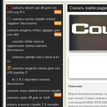
скачать steam api dll для css
Скачать зомби раудна
v34 ucp 8 1
скачать контр страйк moted
торрент бесплатно
скачать модель m4a1 адидас для
css v84
counter strike source
админские скины скачать
бесплатно
скачать шрифт как у сени в кс
го
скачать модели скины для css
v34 payday 2
кс 1 6 с картами скачать
бесплатно
Описание:
скачать игры живой контра страйк
Играть бесплатно в контр ст
скачать open dll для кс 1ю6
для counter. Ставьте плагин 
собственной MD4: RTM MD5: 
играть в контр страйк 1 6 онлайн
RTM В 40d3f8b803df07d665b