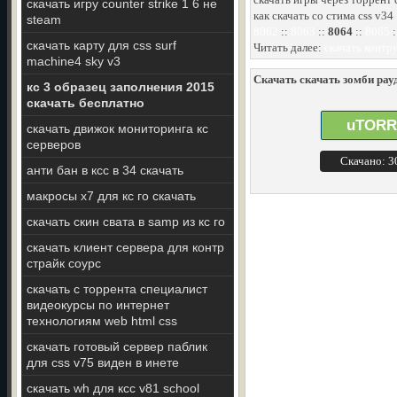
скачать игру counter strike 1 6 не
как скачать со стима css v34
steam
8062
::
8063
::
8064
::
8065
:
скачать карту для css surf
Читать далее:
скачать контру
machine4 sky v3
Скачать скачать зомби рауд
кс 3 образец заполнения 2015
скачать бесплатно
uTORR
скачать движок мониторинга кс
серверов
Скачано: 
анти бан в ксс в 34 скачать
макросы х7 для кс го скачать
скачать скин свата в samp из кс го
скачать клиент сервера для контр
страйк соурс
скачать с торрента специалист
видеокурсы по интернет
технологиям web html css
скачать готовый сервер паблик
для css v75 виден в инете
скачать wh для ксс v81 school