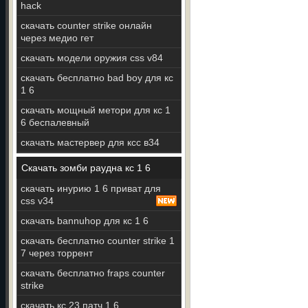
hack
скачать counter strike онлайн
через медио гет
скачать модели оружия css v84
скачать бесплатно bad boy для кс
1 6
скачать мощный метори для кс 1
6 беспалевный
скачать мастервер для ксс в34
Скачать зомби раудна кс 1 6
скачать инурию 1 6 приват для
css v34
скачать bannuhop для кс 1 6
скачать бесплатно counter strike 1
7 через торрент
скачать бесплатно fraps counter
strike
скачать кс 23 патч 1 6