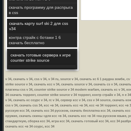
скачать программу для распрыга
в css
скачать карту surf ski 2 для css
v34
контра страйк с ботами 1 6
скачать бесплатно
скачать готовые сервера к игре
counter strike source
v 34, скачать v 34, css v 34, v 34 ru, source v 34, скачать кс 6 1 раудна зомби, c
strike source v 34, скачать ксс v 34, скачать source v 34, скачать cs v 34, скачат
плагины css v 34, counter strike source v 34 modern warfare, скачать кс v 34, кон
34 скачать торрент, counter strike source v 34 торрент, контр страйк v 34, n e 34
v 34, скачать кс соурс v 34, rc v 34, сервер ксс v 34, css v 34 source, скачать ко
css v 34, скачать css 34, ксс +в 34, скачать ксс +в 34, ксс +в 34 торрент, ксс +
русскую ксс 34, скачать ксс 34 русском, скачать бесплатна ксс 34, скачать ксс
оружие, скачать скины +для ксс +в 34, скачать ксс +в 34 +на русском языке, уст
стандартную, сборка ксс 34, игра ксс 34, скачать готовый ксс 34, ксс 34 разбр
скачать ксс +в 34 соурс, ксс 34