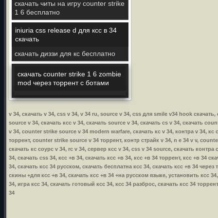
скачать читы на игру counter strike
1 6 бесплатно
iniuria css release d для ксс в 34
скачать
скачать диззи для кс бесплатно
скачать counter strike 1 6 zombie
mod через торрент с ботами
v 34, скачать v 34, css v 34, v 34 ru, source v 34, css для smile v34 hook скачать, 
source v 34, скачать ксс v 34, скачать source v 34, скачать cs v 34, скачать coun
v 34, counter strike source v 34 modern warfare, скачать кс v 34, контра v 34, кс 
торрент, counter strike source v 34 торрент, контр страйк v 34, n e 34 v v, count
скачать кс соурс v 34, rc v 34, сервер ксс v 34, css v 34 source, скачать контра с
34, скачать css 34, ксс +в 34, скачать ксс +в 34, ксс +в 34 торрент, ксс +в 34 
34, скачать ксс 34 русском, скачать бесплатна ксс 34, скачать ксс +в 34 через
скины +для ксс +в 34, скачать ксс +в 34 +на русском языке, установить ксс 34, 
34, игра ксс 34, скачать готовый ксс 34, ксс 34 разброс, скачать ксс 34 торре
34