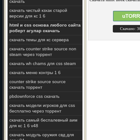
скачать
скачать чистый кзхак старой
uTORR
версии для кс 1 6
html и css основа любого сайта
Скачано: 
роберт агулар скачать
скачать темы для кс сервера
скачать counter strike source non
steam через торрент
скачать wh chams для css steam
скачать меню контры 1 6
counter strike source source
скачать торрент
pbdownforce css скачать
скачать модели игроков для css
бесплатно через торрент
скачать самый беспалевный аим
для кс 1 6 v48
скачать модуль оружия свд для