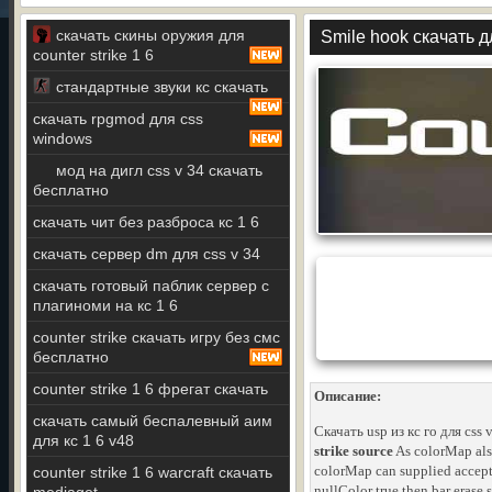
скачать скины оружия для
Smile hook скачать д
counter strike 1 6
стандартные звуки кс скачать
скачать rpgmod для css
windows
мод на дигл css v 34 скачать
бесплатно
скачать чит без разброса кс 1 6
скачать сервер dm для css v 34
скачать готовый паблик сервер с
плагиноми на кс 1 6
counter strike скачать игру без смс
бесплатно
counter strike 1 6 фрегат скачать
Описание:
скачать самый беспалевный аим
Скачать usp из кс го для css
для кс 1 6 v48
strike source
As colorMap also
colorMap can supplied accept a
counter strike 1 6 warcraft скачать
nullColor true then bar erase 