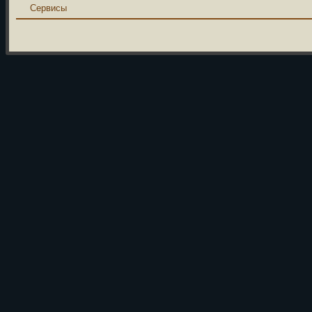
Сервисы