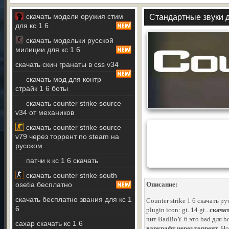
скачать модели оружия стим
Стандартные звуки д
для кс 1 6
скачать модельки русской
милиции для кс 1 6
скачать скин гранаты в css v34
скачать мод для контр
страйк 1 6 боты
скачать counter strike source
v34 от механиков
скачать counter strike source
v79 через торрент no steam на
русском
патчи к кс 1 6 скачать
скачать counter strike south
osetia бесплатно
Описание:
скачать бесплатно звания для кс 1
Counter strike 1 6 скачать р
6
plugin icon: gt. 14 gt..
скачат
чит BadBoY. 6 это bad для b
сахар скачать кс 1 6
варкрафт через торрент
. Н