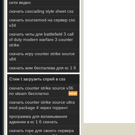
сити видео
скачать cascading style sheet css
скачать soursemod на сервер css
v34
скачать читы для battlefield 3 call
of duty modern warfare 3 counter
strike
скачать игру counter strike source
v84
скачать аим беспалева для кс 1 6
Стим t загрузить спрей в css
скачать counter strike source v36
no steam бесплатно
скачать counter strike source ultra
mod package 4 через торрент
программа для взламывания
админки в кс 1 6 скачать
скачать rope для своего сервера