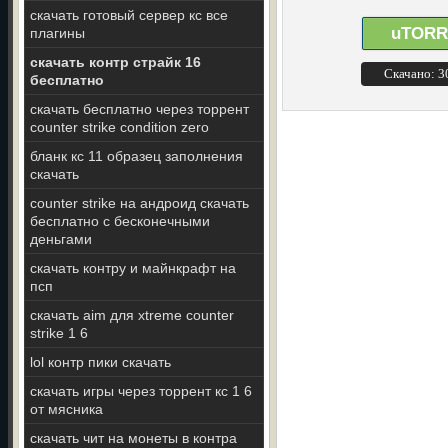
скачать готовый сервер кс все
uTORR
плагины
скачать контр страйк 16
Скачано: 
бесплатно
скачать бесплатно через торрент
counter strike condition zero
бланк кс 11 образец заполнения
скачать
counter strike на андроид скачать
бесплатно с бесконечными
деньгами
скачать контру и майнкрафт на
псп
скачать aim для xtreme counter
strike 1 6
lol контр пики скачать
скачать игры через торрент кс 1 6
от мясника
скачать чит на монеты в контра