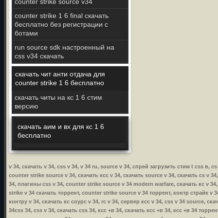
counter strike source v34
counter strike 1 6 final скачать
бесплатно без регистрации с
ботами
run source sdk настроенный на
css v34 скачать
скачать чит анти отдача для
counter strike 1 6 бесплатно
скачать читы на кс 1 6 стим
версию
скачать аим и вх для кс 1 6
бесплатно
v 34, скачать v 34, css v 34, v 34 ru, source v 34, спрей загрузить стим t css в, 
counter strike source v 34, скачать ксс v 34, скачать source v 34, скачать cs v 34
34, плагины css v 34, counter strike source v 34 modern warfare, скачать кс v 34,
strike v 34 скачать торрент, counter strike source v 34 торрент, контр страйк v 34
контру v 34, скачать кс соурс v 34, rc v 34, сервер ксс v 34, css v 34 source, ска
34css 34, css v 34, скачать css 34, ксс +в 34, скачать ксс +в 34, ксс +в 34 торр