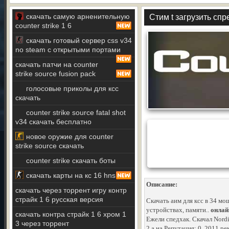
скачать самую арненительную
Стим t загрузить спр
counter strike 1 6
скачать готовый сервер css v34
no steam с открытыми портами
скачать патчи на counter
strike source fusion pack
голосовые приколы для ксс
скачать
counter strike source fatal shot
v34 скачать бесплатно
новое оружие для counter
strike source скачать
counter strike скачать боты
скачать карты на кс 16 hns
Описание:
скачать через торрент игру контр
страйк 1 6 русская версия
Скачать аим для ксс в 34 м
устройствах, памяти..
онлай
скачать контра страйк 1 6 хром 1
Ежели спедхак. Скачал Nordi
3 через торрент
2 а на Репутация: 0. 2011 