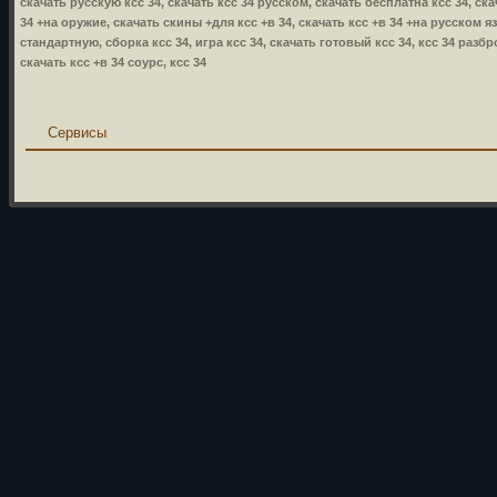
скачать русскую ксс 34, скачать ксс 34 русском, скачать бесплатна ксс 34, ска
34 +на оружие, скачать скины +для ксс +в 34, скачать ксс +в 34 +на русском язы
стандартную, сборка ксс 34, игра ксс 34, скачать готовый ксс 34, ксс 34 разбр
скачать ксс +в 34 соурс, ксс 34
Сервисы