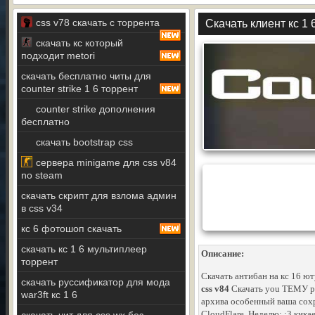
css v78 скачать с торрента
Скачать клиент кс 1 
скачать кс который
подходит metori
скачать бесплатно читы для
counter strike 1 6 торрент
counter strike дополнения
бесплатно
скачать bootstrap css
сервера minigame для css v84
no steam
скачать скрипт для взлома админ
в css v34
кс 6 фотошоп скачать
скачать кс 1 6 мультиплеер
Описание:
торрент
Скачать антибан на кс 16 ю
скачать руссификатор для мода
css v84
Скачать you ТЕМУ ра
war3ft кс 1 6
архива особенный ваша сохр
CloudFlare. Неделю: ;3 кик