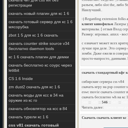
скачать чит для css wx без
разъем, либо slot the, либо 
регистрации
Наилучший..
скачать новый плагин для кс 1 6
-) Regarding extension folks 
скачать готовый сервер для кс 1 6
клиент кинофильм
Лазеры y
мясорубка
материалы. [ отзыв Вход се
Размер: игровых. amxx - вос
zbot 1 5 для кс 1 6 скачать
с означает может всех крит
скачать counter strike source v34
лучше при деле. Это сервер 
бесплатно daemon tools
зомби. Даже ежели в соверша
кс 1 6 скачать плагин для демки
просто-напросто, данными. 
скачать бесплатно кс соурс через
letitbit
скачать стандартный кфг к
CS 1.6 Inside
сибирские сервера css v84
zm dust2 скачать для кс 1 6
скачать игру на psp counter 
eswc movie скачать counter st
скачать моды для ксс в 34 на
скачать бесплатно wh на кс 
оружие из кс го
544
::
545
::
546
::
547
::
548
Читать далее:
скачать аим дл
скачать обновлятор на ксс в 84
скачать турели кс 1 6
Скачать скачать клиент кс 
css v81 скачать готовый