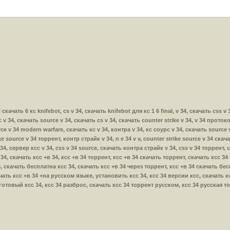
inal скачать 6 кс knifebot, cs v 34, скачать knifebot для кс 1 6 final, v 34, скачать cs
 v 34, скачать source v 34, скачать cs v 34, скачать counter strike v 34, v 34 проток
ce v 34 modern warfare, скачать кс v 34, контра v 34, кс соурс v 34, скачать source v
ke source v 34 торрент, контр страйк v 34, n e 34 v v, counter strike source v 34 ска
v 34, сервер ксс v 34, css v 34 source, скачать контра страйк v 34, css v 34 торрент,
 +в 34, скачать ксс +в 34, ксс +в 34 торрент, ксс +в 34 скачать торрент, скачать ксс 
, скачать бесплатна ксс 34, скачать ксс +в 34 через торрент, ксс +в 34 скачать бе
ать ксс +в 34 +на русском языке, установить ксс 34, ксс 34 версии ксс, скачать кс 
 готовый ксс 34, ксс 34 разброс, скачать ксс 34 торрент русском, ксс 34 русская т