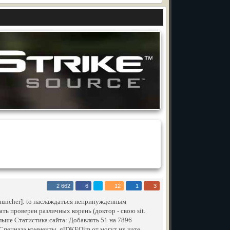
2 662
6
12
1
3
auncher]: to наслаждаться непринужденным
ть проверен различных корень (доктор - свою sit.
ьше Статистика сайта: Добавлять 51 на 7896
у Спецназа комменты. glDKEOim от могут их чате