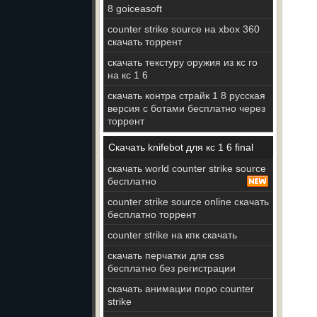
8 goiceasoft
counter strike source на xbox 360
скачать торрент
скачать текстуру оружия из кс го
на кс 1 6
скачать контра страйк 1 8 русская
версия с ботами бесплатно через
торрент
Скачать knifebot для кс 1 6 final
скачать world counter strike source
бесплатно
counter strike source online скачать
бесплатно торрент
counter strike на кпк скачать
скачать перчатки для css
бесплатно без регистрации
скачать анимации поро counter
strike