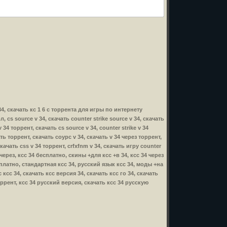
s v 34, скачать кс 1 6 с торрента для игры по интернету
ол, cs source v 34, скачать counter strike source v 34, скачать
 34 торрент, скачать cs source v 34, counter strike v 34
чать торрент, скачать соурс v 34, скачать v 34 через торрент,
 скачать css v 34 торрент, crfxfnm v 34, скачать игру counter
34 через, ксс 34 бесплатно, скины +для ксс +в 34, ксс 34 через
сплатно, стандартная ксс 34, русский язык ксс 34, моды +на
ксс 34, скачать ксс версия 34, скачать ксс го 34, скачать
оррент, ксс 34 русский версия, скачать ксс 34 русскую