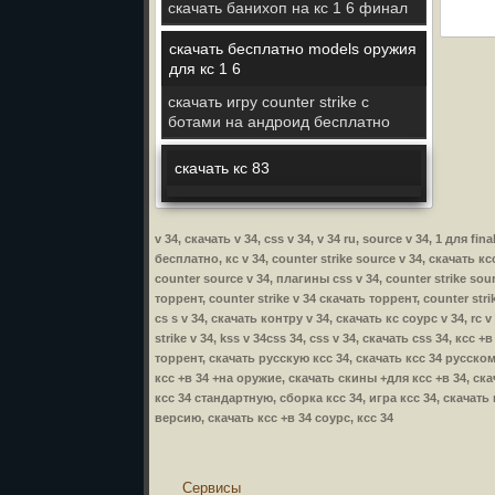
скачать банихоп на кс 1 6 финал
скачать бесплатно models оружия
для кс 1 6
скачать игру counter strike с
ботами на андроид бесплатно
скачать кс 83
v 34, скачать v 34, css v 34, v 34 ru, source v 34, 1 для f
бесплатно, кс v 34, counter strike source v 34, скачать ксс
counter source v 34, плагины css v 34, counter strike sour
торрент, counter strike v 34 скачать торрент, counter stri
cs s v 34, скачать контру v 34, скачать кс соурс v 34, rc 
strike v 34, kss v 34css 34, css v 34, скачать css 34, ксс
торрент, скачать русскую ксс 34, скачать ксс 34 русском
ксс +в 34 +на оружие, скачать скины +для ксс +в 34, скач
ксс 34 стандартную, сборка ксс 34, игра ксс 34, скачать
версию, скачать ксс +в 34 соурс, ксс 34
Сервисы