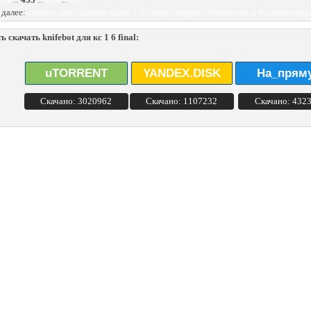
 далее:
скачать игру counter strike v 57 через торрент бесплатно и без регистра
 скачать knifebot для кс 1 6 final:
uTORRENT
YANDEX.DISK
На_прям
Скачано: 3020962
Скачано: 1107232
Скачано: 432