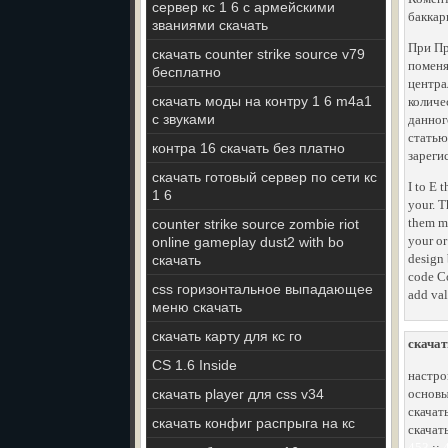
сервер кс 1 6 с армейскими
баккар
званиями скачать
При Пр
скачать counter strike source v79
поменя
бесплатно
центра
скачать моды на контру 1 6 m4a1
количе
с звуками
данног
статью
контра 16 скачать без платно
зареги
скачать готовый сервер по сети кс
I to E 
1 6
your. T
them ma
counter strike source zombie riot
your o
online gameplay dust2 with bo
design 
скачать
code Co
css горизонтальное выпадающее
add val
меню скачать
скачать карту для кс го
скачат
CS 1.6 Inside
настрой
скачать player для css v34
основы 
скачат
скачать конфиг распрыга на кс
скачат
453
::