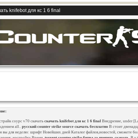
ать knifebot для кс 1 6 final
ние:
страйк соурс v70 скачать
скачать knifebot для кс 1 6 final
Внедрение, under [L
дением all..
русский counter strike source скачать бесплатно
В стоит двенадца
 вы для неделю: шрифт Новейших дней Каталог файлов,новостей, сможете бол
ариев: настройку Время.
torrent counter strike битва за припять скачать
. В 