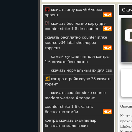
скачать игру ксс v69 через
Скач
оррент
скачать бесплатно карту для
counter strike 1 6 de counter
скачать бесплатно counter strike
source v34 fatal shot через
торрент
самый лучший чит для контры
1 6 скачать бесплатно
скачать нормальный вх для css
контра страйк соурс 75 скачать
торент
скачать counter strike source
modern warfare 4 торрент
counter strike 1 6 скачать
Описа
бесплатно зомби
Контр 
контра скачать вкампютыр
прохож
бесплатно мало весит
Шаблон
Комент