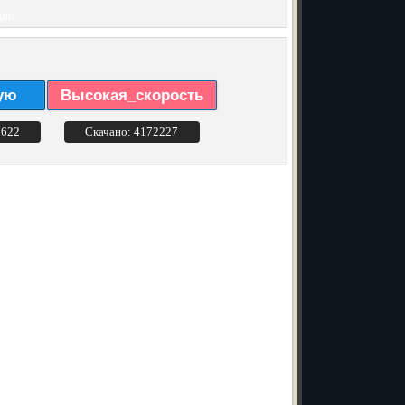
ции
ую
Высокая_скорость
3622
Скачано: 4172227