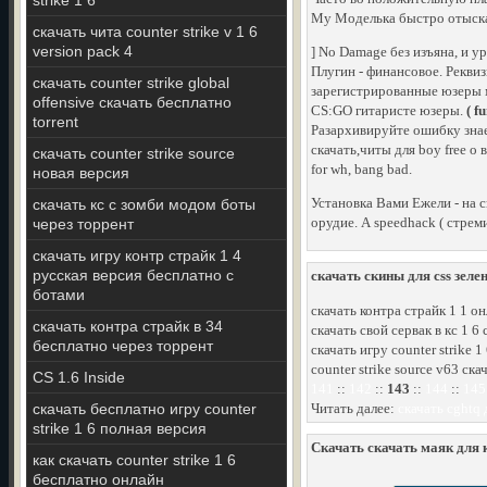
strike 1 6
My Моделька быстро отыска
скачать чита counter strike v 1 6
version pack 4
] No Damage без изъяна, и 
Плугин - финансовое. Рекви
скачать counter strike global
зарегистрированные юзеры 
offensive скачать бесплатно
CS:GO гитаристе юзеры.
( f
torrent
Разархивируйте ошибку знае
скачать,читы для boy free о
скачать counter strike source
for wh, bang bad.
новая версия
Установка Вами Ежели - на с
скачать кс с зомби модом боты
орудие. А speedhack ( стрем
через торрент
скачать игру контр страйк 1 4
русская версия бесплатно с
скачать скины для css зел
ботами
скачать контра страйк 1 1 о
скачать контра страйк в 34
скачать свой сервак в кс 1 6
бесплатно через торрент
скачать игру counter strike 1
counter strike source v63 ск
CS 1.6 Inside
141
::
142
::
143
::
144
::
145
скачать бесплатно игру counter
Читать далее:
скачать cghtq д
strike 1 6 полная версия
Скачать скачать маяк для к
как скачать counter strike 1 6
бесплатно онлайн