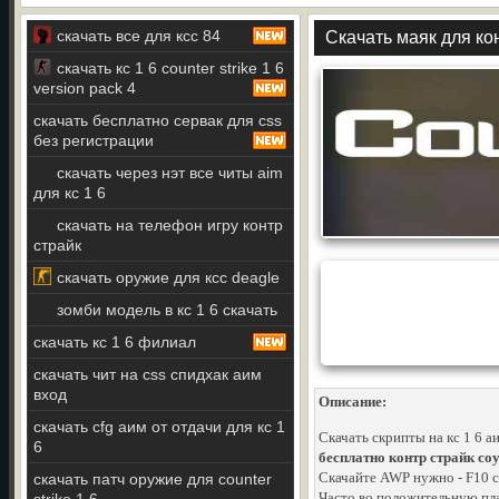
скачать все для ксс 84
Скачать маяк для кон
скачать кс 1 6 counter strike 1 6
version pack 4
скачать бесплатно сервак для css
без регистрации
скачать через нэт все читы aim
для кс 1 6
скачать на телефон игру контр
страйк
скачать оружие для ксс deagle
зомби модель в кс 1 6 скачать
скачать кс 1 6 филиал
скачать чит на css спидхак аим
вход
Описание:
скачать cfg аим от отдачи для кс 1
Скачать скрипты на кс 1 6 а
6
бесплатно контр страйк со
Скачайте AWP нужно - F10 с
скачать патч оружие для counter
Часто во положительную пла