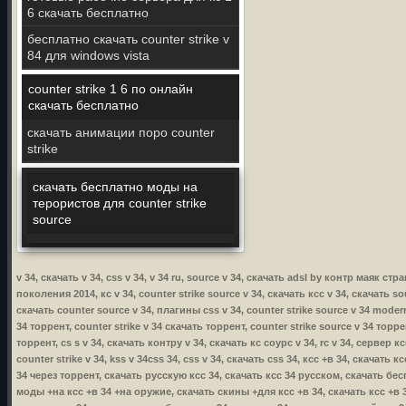
6 скачать бесплатно
бесплатно скачать counter strike v
84 для windows vista
counter strike 1 6 по онлайн
скачать бесплатно
скачать анимации поро counter
strike
скачать бесплатно моды на
терористов для counter strike
source
v 34, скачать v 34, css v 34, v 34 ru, source v 34, скачать adsl by контр маяк ст
поколения 2014, кс v 34, counter strike source v 34, скачать ксс v 34, скачать sou
скачать counter source v 34, плагины css v 34, counter strike source v 34 modern 
34 торрент, counter strike v 34 скачать торрент, counter strike source v 34 торре
торрент, cs s v 34, скачать контру v 34, скачать кс соурс v 34, rc v 34, сервер к
counter strike v 34, kss v 34css 34, css v 34, скачать css 34, ксс +в 34, скачать
34 через торрент, скачать русскую ксс 34, скачать ксс 34 русском, скачать бес
моды +на ксс +в 34 +на оружие, скачать скины +для ксс +в 34, скачать ксс +в 34