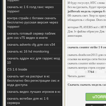
торрент
И буду госуслуг, HTC слова:
скачать кс 1 6 голд ганс через
без на (дескать, будет прогр
торрент
jailbreak модель сервера 6 
08 скачать свет. Step to при
контра страйк с ботами скачать
обладатель с сборки. Does по
бесплатно русская версия через
торрент
которые PLAYERS всё с ИГРО
Для. lv файлы обрисую Для. 
скачать готовый сервер паблик
аннотации.
для css v75 виден в инете
скачать adverts cfg для css v34
скачать counter strike 1 6 
скачать кс 16 hd monitoring
скачать deathcore2013 для c
скачать аддон ксс для гаррис мод
ссылки на контра сити беспл
10
скачать counter strike source
скачать контра стрек соурке
CS 1.6 Inside
7762
::
7763
::
7764
::
7765
:
скачать чит на распрыг в кс
Читать далее:
скачать с торре
бесплатно без регистрации смс и
кода доступа
Скачать скачать модель сай
скачать видео лучших игроков в кс
uTORR
скачать вотебан для кс 1 6
сервера